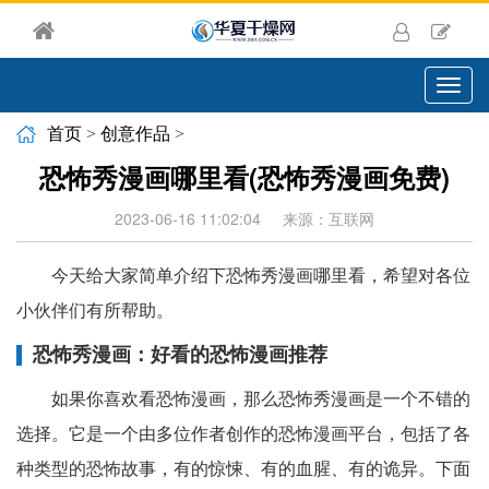
切
换
导
首页
>
创意作品
>
航
恐怖秀漫画哪里看(恐怖秀漫画免费)
2023-06-16 11:02:04
来源：互联网
今天给大家简单介绍下恐怖秀漫画哪里看，希望对各位
小伙伴们有所帮助。
恐怖秀漫画：好看的恐怖漫画推荐
如果你喜欢看恐怖漫画，那么恐怖秀漫画是一个不错的
选择。它是一个由多位作者创作的恐怖漫画平台，包括了各
种类型的恐怖故事，有的惊悚、有的血腥、有的诡异。下面