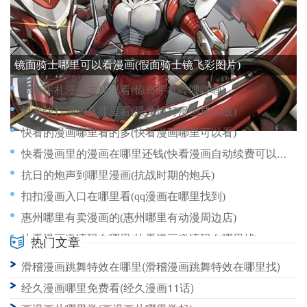
拷贝漫画安装包在哪里(拷贝漫画下载安装)
镜面骑士哪里可以看漫画(假面骑士镜飞彩图片)
惊奇手札漫画去哪里看(惊奇手札哔哩哔哩)
恐龙快打漫画从哪里看(恐龙快打漫画成人版)
快看的漫画哪里看的多(快看漫画哪里可以看)
快看漫画里的漫画在哪里还钱(快看漫画自动续费可以退钱吗)
抗日的炮声到哪里漫画(抗战时期的炮兵)
扣扣漫画入口在哪里看(qq漫画在哪里找到)
惠州哪里有卖漫画的(惠州哪里有动漫周边店)
快看漫画邀请码在哪里(快看漫画邀请码在哪里找)
热门文章
抉择漫画在哪里有(抉择动漫)
滑稽漫画跳舞特效在哪里(滑稽漫画跳舞特效在哪里找)
恐龙漫画哪里看的好(恐龙漫画作品)
经久漫画哪里免费看(经久漫画11话)