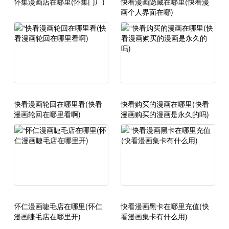
怀集漫画店在哪里(怀集门厂)
快看漫画隐藏在哪里(快看漫
画个人界面在哪)
快看漫画轮回在哪里看(快看
快看购买的漫画在哪里(快看
漫画轮回在哪里看啊)
漫画购买的漫画是永久的吗)
怀仁漫画睫毛店在哪里(怀仁
快看漫画黑卡在哪里充值(快
漫画睫毛店在哪里开)
看漫画集卡有什么用)