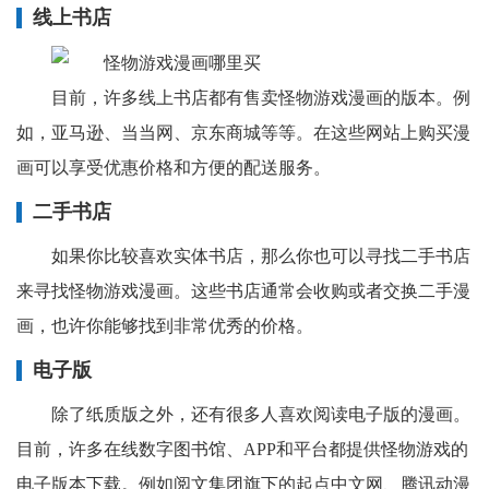
线上书店
目前，许多线上书店都有售卖怪物游戏漫画的版本。例
如，亚马逊、当当网、京东商城等等。在这些网站上购买漫
画可以享受优惠价格和方便的配送服务。
二手书店
如果你比较喜欢实体书店，那么你也可以寻找二手书店
来寻找怪物游戏漫画。这些书店通常会收购或者交换二手漫
画，也许你能够找到非常优秀的价格。
电子版
除了纸质版之外，还有很多人喜欢阅读电子版的漫画。
目前，许多在线数字图书馆、APP和平台都提供怪物游戏的
电子版本下载。例如阅文集团旗下的起点中文网、腾讯动漫