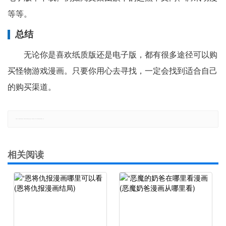
等等。
总结
无论你是喜欢纸质版还是电子版，都有很多途径可以购
买怪物游戏漫画。只要你用心去寻找，一定会找到适合自己
的购买渠道。
郑重声明：本文版权归原作者所有，转载文章仅为传播更多信息之目的，如有侵权行为，请第一时间联系我们修改或删除，多谢。
相关阅读