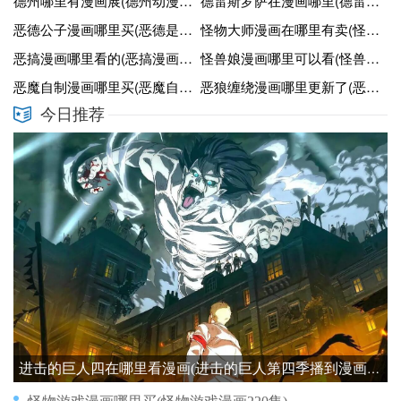
德州哪里有漫画展(德州动漫文化创意产业园项目)
德雷斯罗萨在漫画哪里(德雷斯罗萨漫画从哪一话开始到哪一话结束)
恶德公子漫画哪里买(恶德是什么意思)
怪物大师漫画在哪里有卖(怪物大师漫画书全册正版多少元)
恶搞漫画哪里看的(恶搞漫画哪里看的多)
怪兽娘漫画哪里可以看(怪兽娘漫画哪里可以看全集)
恶魔自制漫画哪里买(恶魔自制书有哪些)
恶狼缠绕漫画哪里更新了(恶狼缠绕漫画哪里更新了)
今日推荐
进击的巨人四在哪里看漫画(进击的巨人第四季播到漫画哪里)