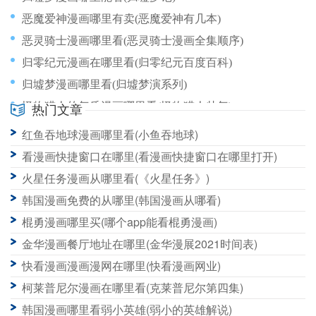
恶魔爱神漫画哪里有卖(恶魔爱神有几本)
恶灵骑士漫画哪里看(恶灵骑士漫画全集顺序)
归零纪元漫画在哪里看(归零纪元百度百科)
归墟梦漫画哪里看(归墟梦演系列)
怪物猎人的气质漫画哪里看(怪物猎人帅气)
热门文章
广汉哪里可以学画漫画班(广汉少儿学画画的培训)
红鱼吞地球漫画哪里看(小鱼吞地球)
怪兽拟人计划漫画哪里难看(怪兽拟人化计划真人中文版)
看漫画快捷窗口在哪里(看漫画快捷窗口在哪里打开)
火星任务漫画从哪里看(《火星任务》)
韩国漫画免费的从哪里(韩国漫画从哪看)
棍勇漫画哪里买(哪个app能看棍勇漫画)
金华漫画餐厅地址在哪里(金华漫展2021时间表)
快看漫画漫画漫网在哪里(快看漫画网业)
柯莱普尼尔漫画在哪里看(克莱普尼尔第四集)
韩国漫画哪里看弱小英雄(弱小的英雄解说)