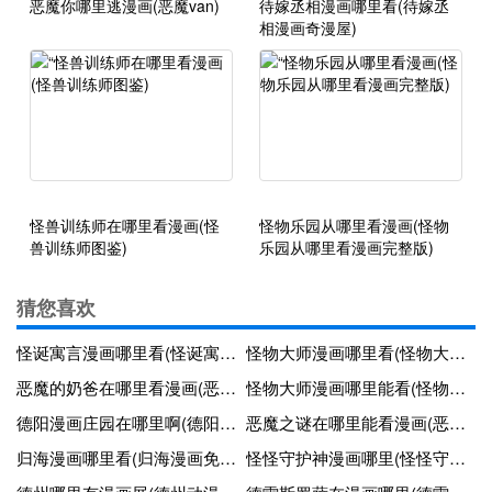
恶魔你哪里逃漫画(恶魔van)
待嫁丞相漫画哪里看(待嫁丞
相漫画奇漫屋)
怪兽训练师在哪里看漫画(怪
怪物乐园从哪里看漫画(怪物
兽训练师图鉴)
乐园从哪里看漫画完整版)
猜您喜欢
怪诞寓言漫画哪里看(怪诞寓言漫画哪里看全集)
怪物大师漫画哪里看(怪物大师漫画百度百科)
恶魔的奶爸在哪里看漫画(恶魔奶爸漫画一共有多少本)
怪物大师漫画哪里能看(怪物大师漫画停更了吗)
德阳漫画庄园在哪里啊(德阳漫展2021时间表)
恶魔之谜在哪里能看漫画(恶魔之谜原版动漫)
归海漫画哪里看(归海漫画免费观看)
怪怪守护神漫画哪里(怪怪守护神漫画128)