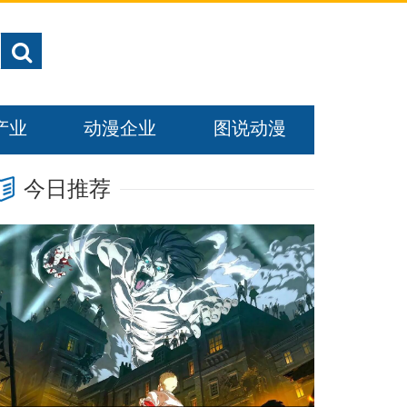
产业
动漫企业
图说动漫
今日推荐