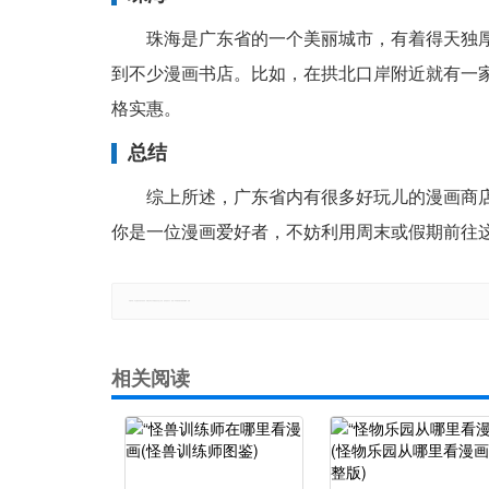
珠海是广东省的一个美丽城市，有着得天独
到不少漫画书店。比如，在拱北口岸附近就有一
格实惠。
总结
综上所述，广东省内有很多好玩儿的漫画商
你是一位漫画爱好者，不妨利用周末或假期前往
郑重声明：本文版权归原作者所有，转载文章仅为传播更多信息之目的，如有侵权行为，请第一时间联系我们修改或删除，多谢。
相关阅读