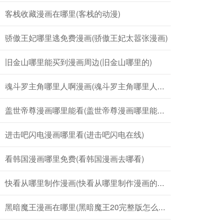
客栈收藏漫画在哪里(客栈的动漫)
骄傲王妃哪里逃免费漫画(骄傲王妃太嚣张漫画)
旧金山哪里能买到漫画周边(旧金山哪里的)
魂斗罗主角哪里人啊漫画(魂斗罗主角哪里人啊漫画在线观看)
盖世帝尊漫画哪里能看(盖世帝尊漫画哪里能看全集)
进击吧闪电漫画哪里看(进击吧闪电在线)
看韩国漫画哪里免费(看韩国漫画去哪看)
快看从哪里制作漫画(快看从哪里制作漫画的软件)
黑暗魔王漫画在哪里(黑暗魔王20完整版怎么通关)