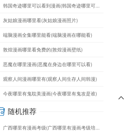
韩国奇迹哪里可以看到漫画(韩国奇迹哪里可以看到漫画)
灰姑娘漫画哪里看(灰姑娘漫画照片)
端脑漫画全集哪里能看(端脑漫画在哪能看)
敦煌漫画哪里看免费的(敦煌漫画壁纸)
恶魔在哪里漫画(恶魔在身边在哪里可以看)
观察人间漫画哪里有(观察人间生存人间韩漫)
今夜哪里有鬼耽美漫画(今夜哪里有鬼攻是谁)
随机推荐
广西哪里有漫画考级(广西哪里有漫画考级培训机构)