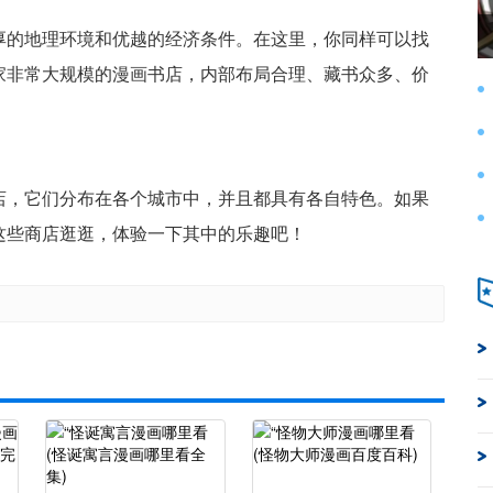
厚的地理环境和优越的经济条件。在这里，你同样可以找
家非常大规模的漫画书店，内部布局合理、藏书众多、价
店，它们分布在各个城市中，并且都具有各自特色。如果
这些商店逛逛，体验一下其中的乐趣吧！