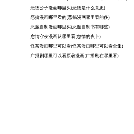
恶德公子漫画哪里买(恶德是什么意思)
恶搞漫画哪里看的(恶搞漫画哪里看的多)
恶魔自制漫画哪里买(恶魔自制书有哪些)
怠惰守夜漫画从哪里看(怠惰的夜卜)
怪茶漫画哪里可以看(怪茶漫画哪里可以看全集)
广播剧哪里可以看原著漫画(广播剧在哪里看)