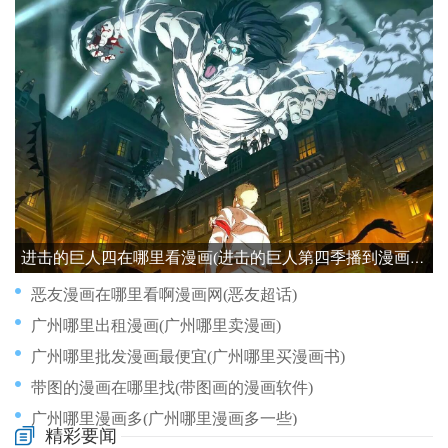
进击的巨人四在哪里看漫画(进击的巨人第四季播到漫画哪里)
恶友漫画在哪里看啊漫画网(恶友超话)
广州哪里出租漫画(广州哪里卖漫画)
广州哪里批发漫画最便宜(广州哪里买漫画书)
带图的漫画在哪里找(带图画的漫画软件)
广州哪里漫画多(广州哪里漫画多一些)
精彩要闻