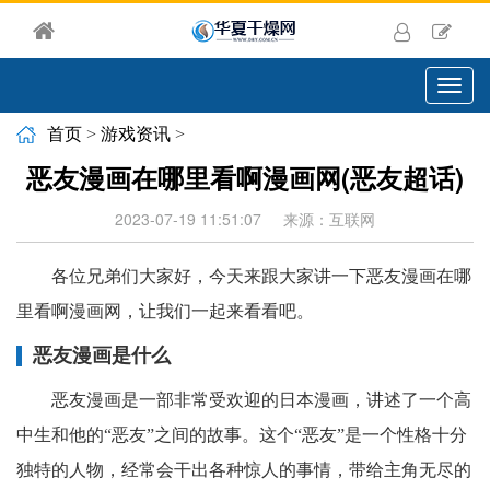
切
换
导
首页
>
游戏资讯
>
航
恶友漫画在哪里看啊漫画网(恶友超话)
2023-07-19 11:51:07
来源：互联网
各位兄弟们大家好，今天来跟大家讲一下恶友漫画在哪
里看啊漫画网，让我们一起来看看吧。
恶友漫画是什么
恶友漫画是一部非常受欢迎的日本漫画，讲述了一个高
中生和他的“恶友”之间的故事。这个“恶友”是一个性格十分
独特的人物，经常会干出各种惊人的事情，带给主角无尽的