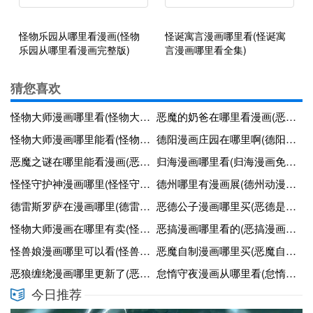
怪物乐园从哪里看漫画(怪物
怪诞寓言漫画哪里看(怪诞寓
乐园从哪里看漫画完整版)
言漫画哪里看全集)
猜您喜欢
怪物大师漫画哪里看(怪物大师漫画百度百科)
恶魔的奶爸在哪里看漫画(恶魔奶爸漫画一共有多少本)
怪物大师漫画哪里能看(怪物大师漫画停更了吗)
德阳漫画庄园在哪里啊(德阳漫展2021时间表)
恶魔之谜在哪里能看漫画(恶魔之谜原版动漫)
归海漫画哪里看(归海漫画免费观看)
怪怪守护神漫画哪里(怪怪守护神漫画128)
德州哪里有漫画展(德州动漫文化创意产业园项目)
德雷斯罗萨在漫画哪里(德雷斯罗萨漫画从哪一话开始到哪一话结束)
恶德公子漫画哪里买(恶德是什么意思)
怪物大师漫画在哪里有卖(怪物大师漫画书全册正版多少元)
恶搞漫画哪里看的(恶搞漫画哪里看的多)
怪兽娘漫画哪里可以看(怪兽娘漫画哪里可以看全集)
恶魔自制漫画哪里买(恶魔自制书有哪些)
恶狼缠绕漫画哪里更新了(恶狼缠绕漫画哪里更新了)
怠惰守夜漫画从哪里看(怠惰的夜卜)
今日推荐