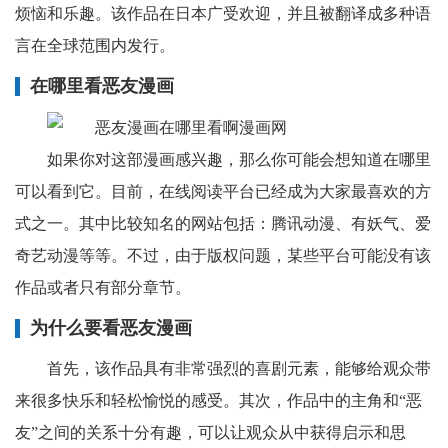
烦恼和乐趣。该作品在日本广受欢迎，并且被翻译成多种语
言在全球范围内发行。
在哪里看恶友漫画
如果你对这部漫画感兴趣，那么你可能会想知道在哪里
可以看到它。目前，在线阅读平台已经成为大家最喜欢的方
式之一。其中比较知名的网站包括：腾讯动漫、有妖气、爱
奇艺动漫等等。不过，由于版权问题，某些平台可能没有该
作品或者只有部分章节。
为什么要看恶友漫画
首先，该作品具有非常强烈的喜剧元素，能够给观众带
来很多快乐和轻松愉悦的感受。其次，作品中的主角和“恶
友”之间的关系十分有趣，可以让观众从中获得启示和思