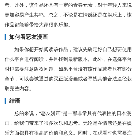
考。此外，该作品还具有一定的青春元素，对于年轻人来说
更加容易产生共鸣。总之，不论是在情感还是在娱乐上，该
作品都能够带给大家很多乐趣。
如何看恶友漫画
如果你想开始阅读该作品，建议先确定好自己想要使用
什么平台进行阅读，并且找到最新版本。此外，在选择平台
时也需要注意版权问题。如果平台没有该作品或者只有部分
章节，可以尝试通过购买正版漫画或者寻找其他合法途径获
取完整内容。
结语
总的来说，“恶友漫画”是一部非常具有代表性的日本漫
画，给我们带来了很多欢乐和思考。无论是在情感还是在娱
乐方面都具有很高的价值和意义。同时，在观看时也需要注