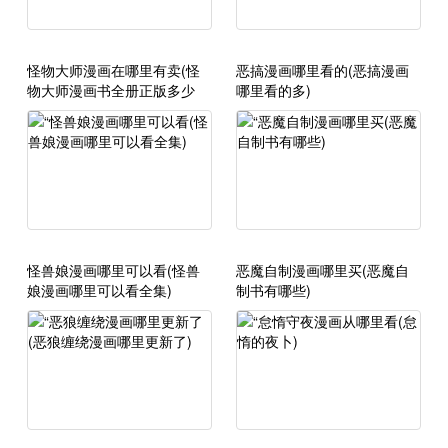
怪物大师漫画在哪里有卖(怪
恶搞漫画哪里看的(恶搞漫画
物大师漫画书全册正版多少
哪里看的多)
元)
怪兽娘漫画哪里可以看(怪兽
恶魔自制漫画哪里买(恶魔自
娘漫画哪里可以看全集)
制书有哪些)