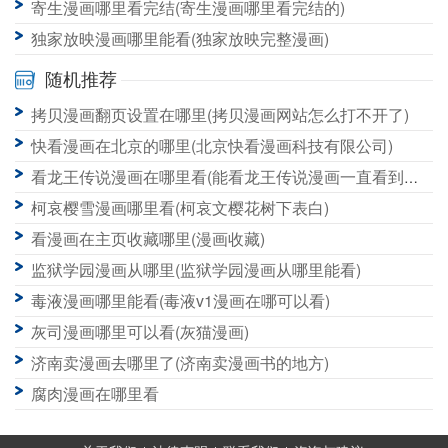
寄生漫画哪里看完结(寄生漫画哪里看完结的)
独家放映漫画哪里能看(独家放映完整漫画)
随机推荐
拷贝漫画翻页设置在哪里(拷贝漫画网站怎么打不开了)
快看漫画在北京的哪里(北京快看漫画科技有限公司)
看龙王传说漫画在哪里看(能看龙王传说漫画一直看到大结局的应用)
柯哀樱雪漫画哪里看(柯哀文樱花树下表白)
看漫画在主页收藏哪里(漫画收藏)
监狱学园漫画从哪里(监狱学园漫画从哪里能看)
毒液漫画哪里能看(毒液v1漫画在哪可以看)
灰司漫画哪里可以看(灰猫漫画)
济南卖漫画去哪里了(济南卖漫画书的地方)
腐肉漫画在哪里看