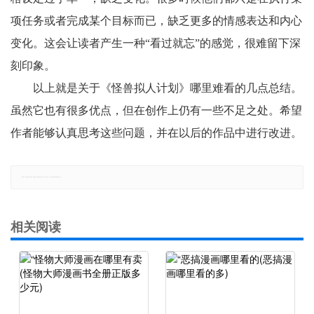
项任务或者完成某个目标而已，缺乏更多的情感表达和内心
变化。这会让读者产生一种“看过就忘”的感觉，很难留下深
刻印象。
以上就是关于《怪兽拟人计划》哪里难看的几点总结。
虽然它也有很多优点，但在创作上仍有一些不足之处。希望
作者能够认真思考这些问题，并在以后的作品中进行改进。
郑重声明：本文版权归原作者所有，转载文章仅为传播更多信息之目的，如有侵权行为，请第一时间联系我们修改或删除，多谢。
相关阅读