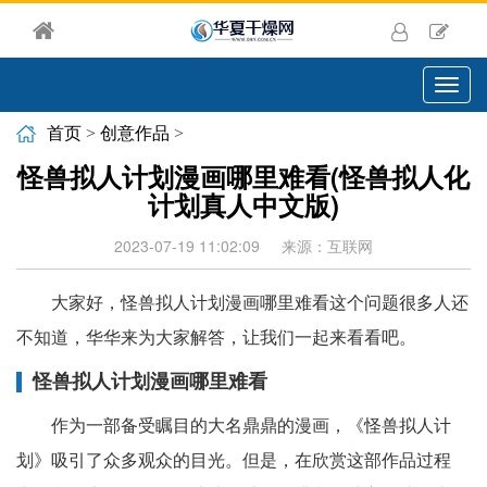
切
换
导
首页
>
创意作品
>
航
怪兽拟人计划漫画哪里难看(怪兽拟人化
计划真人中文版)
2023-07-19 11:02:09
来源：互联网
大家好，怪兽拟人计划漫画哪里难看这个问题很多人还
不知道，华华来为大家解答，让我们一起来看看吧。
怪兽拟人计划漫画哪里难看
作为一部备受瞩目的大名鼎鼎的漫画，《怪兽拟人计
划》吸引了众多观众的目光。但是，在欣赏这部作品过程