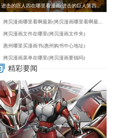
进击的巨人四在哪里看漫画(进击的巨人第四季播到漫画哪里)
拷贝漫画哪里看啊最新(拷贝漫画哪里看啊最新版)
拷贝漫画文件在哪里(拷贝漫画文件夹)
惠州哪里买漫画书(惠州购书中心地址)
拷贝漫画菜单在哪里(拷贝漫画要钱吗)
精彩要闻
惠州哪里可以买漫画(惠州漫画书店)
怀化哪里可以学漫画班(怀化口碑最好的美术培训学校)
惊悚漫画哪里看(惊悚漫画在线)
极品家丁的漫画哪里看(极品家丁漫画在哪里有)
快看漫画镜像在哪里(快看漫画使用教程)
恐怖漫画生鱼片哪里有(漫画恐怖片)