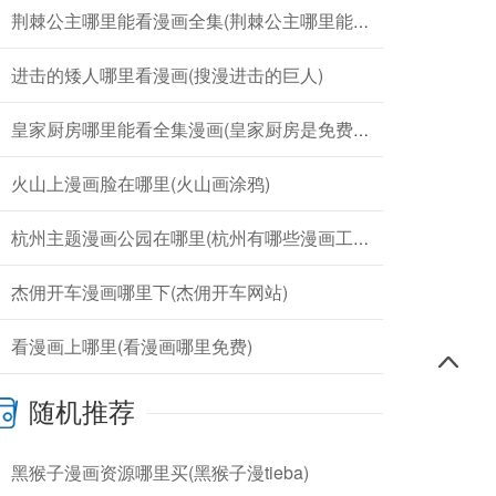
荆棘公主哪里能看漫画全集(荆棘公主哪里能看漫画全集)
进击的矮人哪里看漫画(搜漫进击的巨人)
皇家厨房哪里能看全集漫画(皇家厨房是免费的吗)
火山上漫画脸在哪里(火山画涂鸦)
杭州主题漫画公园在哪里(杭州有哪些漫画工作室)
杰佣开车漫画哪里下(杰佣开车网站)
看漫画上哪里(看漫画哪里免费)
随机推荐
黑猴子漫画资源哪里买(黑猴子漫tieba)