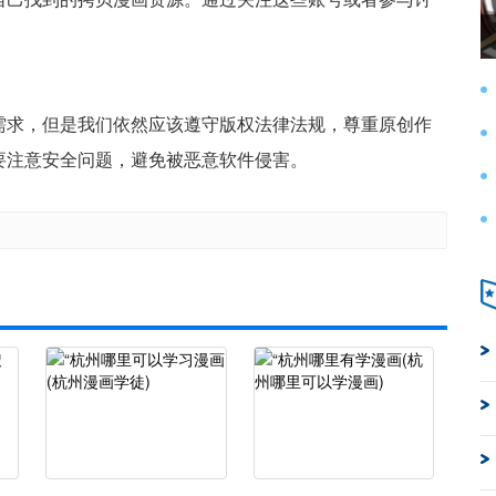
需求，但是我们依然应该遵守版权法律法规，尊重原创作
要注意安全问题，避免被恶意软件侵害。