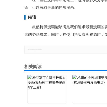
论，可以获取最新的拷贝漫画。
结语
虽然拷贝漫画能够满足我们追求最新漫画的
者的劳动成果。同时，在使用拷贝漫画资源时，
郑重声明：本文版权归原作者所有，转载文章仅为传播更多信息之目的，如有侵权行为，请第一时间联系我们修改或删除，多谢。
相关阅读