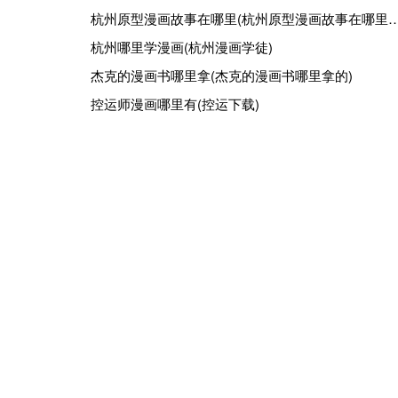
杭州原型漫画故事在哪里(杭州原型漫画故
杭州哪里学漫画(杭州漫画学徒)
杰克的漫画书哪里拿(杰克的漫画书哪里拿的)
控运师漫画哪里有(控运下载)