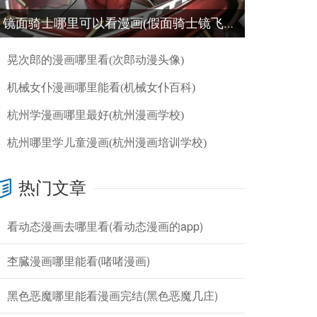
镜面骑士哪里可以看漫画(假面骑士镜飞彩图片)
晃次郎的漫画哪里看(次郎动漫头像)
机械女仆漫画哪里能看(机械女仆百科)
杭州学漫画哪里最好(杭州漫画学校)
杭州哪里学儿童漫画(杭州漫画培训学校)
揭阳哪里可以学漫画(揭阳哪里可以学美工)
热门文章
旧漫画卖到哪里买(老版本的漫画书去哪买)
看动态漫画去哪里看(看动态漫画的app)
拷贝漫画设置在哪里看(拷贝漫画设置在哪里看到)
极品家丁漫画在哪里看啊(极品家丁漫画现在哪里能看)
杢臓漫画哪里能看(啫啫漫画)
极品家丁漫画哪里有(极品家丁漫画-百度文学)
黑色恶魔哪里能看漫画完结(黑色恶魔几庄)
极品仙医漫画哪里看(极品仙医在)