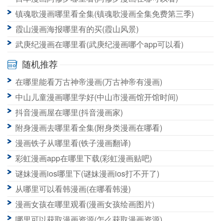
镇魂歌漫画哪里看全集(镇魂歌漫画全集免费第三季)
霞山漫画海报哪里有的买(霞山风景)
武庚纪漫画在哪里看(武庚纪漫画哪个app可以看)
随机推荐
在哪里能看万古神帝漫画(万古神帝有漫画)
中山儿童漫画哪里学好(中山市漫画馆开馆时间)
抖音漫画屋在哪里(抖音漫画家)
附身漫画去哪里看全集(附身类漫画在哪看)
漫画铁子从哪里看(铁子漫画翻译)
彩虹漫画app在哪里下载(彩虹漫画贴吧)
谜妹漫画ios哪里下(谜妹漫画ios打不开了)
从哪里可以看韩漫画(在哪看韩漫)
漫画女孩在哪里观看(漫画女孩绘画图片)
哪里可以获取漫画资源(怎么获取漫画资源)