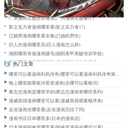
彻夜之歌漫画哪里看全集(彻夜之歌动漫之家)
幻影少年漫画哪里看(幻影少年动漫百度百科)
广东漫画主题店在哪里(广州漫画主题餐厅)
影之实力者漫画哪里看(影之实力者17)
已婚男漫画哪里看全集(已婚的男性)
巨人的漫画哪里买(巨人漫画怎么样)
德阳哪里有做漫画睫毛(德阳美甲美睫培训学校)
广州哪里有便宜漫画卖(广州漫画书批发市场)
热门文章
巴巴托斯漫画哪里可以看(巴巴托斯动漫)
哪里可以看漫画剑风传奇(哪里可以看漫画剑风传奇第二季)
快看漫画哪里看已购漫画(快看漫画的订单在哪)
晚上哪里能看银河星座漫画(去哪可以看银河)
蔡志忠漫画是哪里学的(蔡志忠漫画有哪些系列)
漫威英雄漫画哪里可以看(漫威英雄观看顺序表)
反攻漫画在哪里看(反攻漫画完结了吗)
漫画书店日本哪里多(日本的漫画店)
日本漫画阿修罗哪里看(阿修罗漫画在哪可以看)