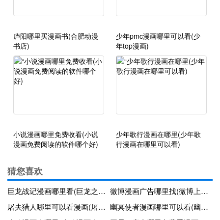
庐阳哪里买漫画书(合肥动漫
少年pmc漫画哪里可以看(少
书店)
年top漫画)
小说漫画哪里免费收看(小说
少年歌行漫画在哪里(少年歌
漫画免费阅读的软件哪个好)
行漫画在哪里可以看)
猜您喜欢
巨龙战记漫画哪里看(巨龙之战最新动态)
微博漫画广告哪里找(微博上的漫画)
屠夫猎人哪里可以看漫画(屠夫猎人韩剧)
幽冥使者漫画哪里可以看(幽冥使者是做什么的)