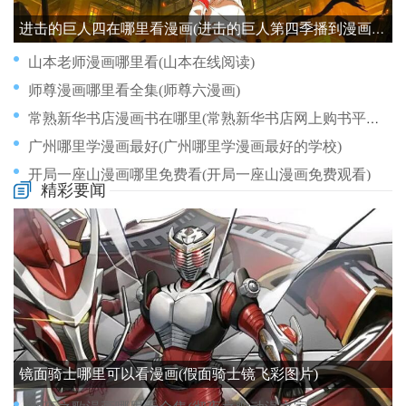
进击的巨人四在哪里看漫画(进击的巨人第四季播到漫画哪里)
山本老师漫画哪里看(山本在线阅读)
师尊漫画哪里看全集(师尊六漫画)
常熟新华书店漫画书在哪里(常熟新华书店网上购书平台)
广州哪里学漫画最好(广州哪里学漫画最好的学校)
开局一座山漫画哪里免费看(开局一座山漫画免费观看)
精彩要闻
小说改成漫画哪里免费看(小说改成的漫画)
广东哪里有漫画(广东哪里有漫画书卖)
常熟哪里有教漫画的(常熟哪里有教漫画的培训班)
广州漫画睫毛去哪里学好(广州学漫画哪里最好)
张小寒漫画哪里看的(张小寒爆过的猛料)
镜面骑士哪里可以看漫画(假面骑士镜飞彩图片)