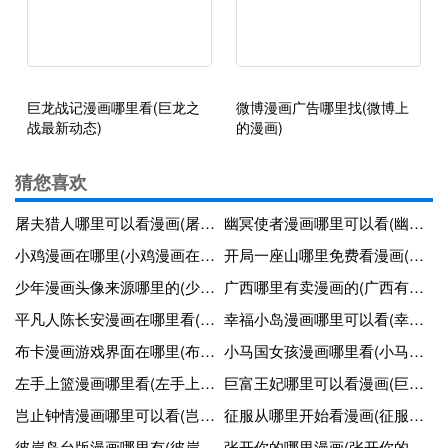
巨龙战记漫画哪里看(巨龙之
微博漫画广告哪里找(微博上
战最新动态)
的漫画)
猜您喜欢
屠夫猎人哪里可以看漫画(屠夫猎人韩剧)
幽冥使者漫画哪里可以看(幽冥使者是做什么的)
小鸡漫画在哪里(小鸡漫画在哪里可以看)
开局一座山哪里免费看漫画(开局一座山漫画腾讯动漫)
少年漫画头像来源哪里的(少年漫画图片帅气)
广西哪里有卖漫画的(广西有哪些知名漫展)
平凡人陈长安漫画在哪里看(平凡人生漫画)
幸福小岛漫画哪里可以看(幸福的小岛图片)
布卡漫画游戏界面在哪里(布卡漫画怎么不更新了)
小马国女孩漫画哪里看(小马国女孩第一集中文版)
左手上篮漫画哪里看(左手上篮动漫在哪可以看)
巨富王妃哪里可以看漫画(巨富小说阅读)
岂止钟情漫画哪里可以看(岂止钟情漫画第9话)
征服从哪里开始看漫画(征服哪可以看高清的)
彼岸岛台版漫画哪里有(彼岸岛漫画下载迅雷)
张开你的哪里漫画(张开你的口歌曲)