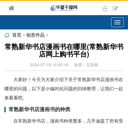
切
换
导
首页
>
创意作品
>
航
常熟新华书店漫画书在哪里(常熟新华书
店网上购书平台)
2024-07-18 16:45:19
来源：互联网
大家好！今天为大家介绍下关于常熟新华书店漫画书在
哪里的问题，以下是小编对此问题的归纳整理，让我们一起
来看看吧。
常熟新华书店漫画书的种类
在常熟新华书店，漫画书种类繁多，几乎涵盖了所有受