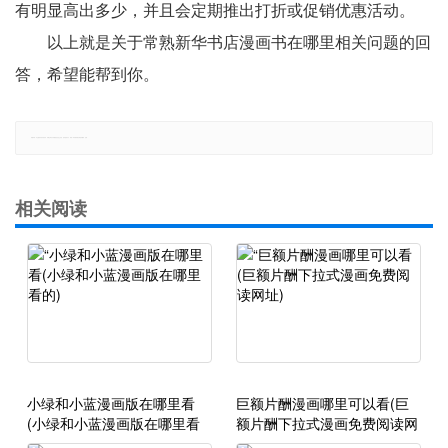
有明显高出多少，并且会定期推出打折或促销优惠活动。
以上就是关于常熟新华书店漫画书在哪里相关问题的回
答，希望能帮到你。
郑重声明：本文版权归原作者所有，转载文章仅为传播更多信息之目的，如有侵权行为，请第一时间联系我们修改或删除，多谢。
相关阅读
小绿和小蓝漫画版在哪里看
巨额片酬漫画哪里可以看(巨
(小绿和小蓝漫画版在哪里看
额片酬下拉式漫画免费阅读网
的)
址)