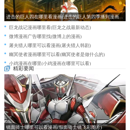
进击的巨人四在哪里看漫画(进击的巨人第四季播到漫画哪里)
巨龙战记漫画哪里看(巨龙之战最新动态)
微博漫画广告哪里找(微博上的漫画)
屠夫猎人哪里可以看漫画(屠夫猎人韩剧)
幽冥使者漫画哪里可以看(幽冥使者是做什么的)
小鸡漫画在哪里(小鸡漫画在哪里可以看)
精彩要闻
开局一座山哪里免费看漫画(开局一座山漫画腾讯动漫)
少年漫画头像来源哪里的(少年漫画图片帅气)
广西哪里有卖漫画的(广西有哪些知名漫展)
平凡人陈长安漫画在哪里看(平凡人生漫画)
幸福小岛漫画哪里可以看(幸福的小岛图片)
镜面骑士哪里可以看漫画(假面骑士镜飞彩图片)