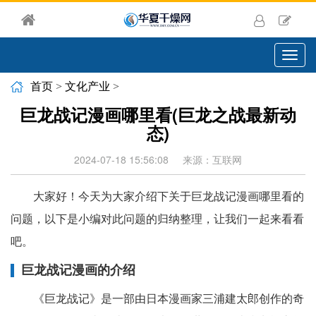
切
换
导
首页
>
文化产业
>
航
巨龙战记漫画哪里看(巨龙之战最新动
态)
2024-07-18 15:56:08
来源：互联网
大家好！今天为大家介绍下关于巨龙战记漫画哪里看的
问题，以下是小编对此问题的归纳整理，让我们一起来看看
吧。
巨龙战记漫画的介绍
《巨龙战记》是一部由日本漫画家三浦建太郎创作的奇