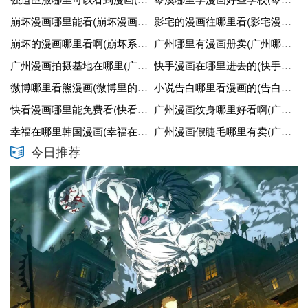
崩坏漫画哪里能看(崩坏漫画在哪里看)
影宅的漫画往哪里看(影宅漫画简介)
崩坏的漫画哪里看啊(崩坏系列漫画阅读顺序)
广州哪里有漫画册卖(广州哪里有漫画书屋)
广州漫画拍摄基地在哪里(广州看漫画的地方)
快手漫画在哪里进去的(快手漫画怎么看)
微博哪里看熊漫画(微博里的漫画怎么看)
小说告白哪里看漫画的(告白小说畅读)
快看漫画哪里能免费看(快看漫画在哪里看是免费的)
广州漫画纹身哪里好看啊(广州漫画纹身哪里好看啊图片)
幸福在哪里韩国漫画(幸福在哪里小说完整)
广州漫画假睫毛哪里有卖(广州假睫毛毛料厂)
今日推荐