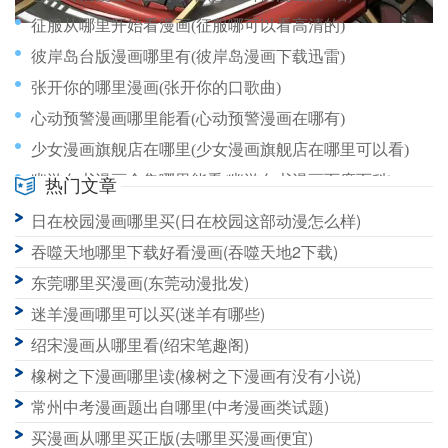
征服从哪里开始看漫画(征服哪可以看高清的)
彼岸岛台版漫画哪里有(彼岸岛漫画下载迅雷)
张开你的哪里漫画(张开你的口歌曲)
心动预警漫画哪里能看(心动预警漫画在哪有)
少女漫画旗舰店在哪里(少女漫画旗舰店在哪里可以看)
幽游白书漫画全集哪里能看(幽游白书漫画百度百科)
热门文章
山师附近哪里有漫画店(山师附近书店)
日在校园漫画哪里买(日在校园这部动漫怎么样)
广州哪里有日本漫画店(广州哪里有日本漫画店卖)
吞噬天地哪里下载好看漫画(吞噬天地2下载)
东莞哪里买漫画(东莞动漫批发)
迷羊漫画哪里可以买(迷羊有哪些)
绍宋漫画从哪里看(绍宋笔趣阁)
橡树之下漫画哪里读(橡树之下漫画有没有小说)
常州中考漫画题出自哪里(中考漫画类试题)
买漫画从哪里买正版(去哪里买漫画便宜)