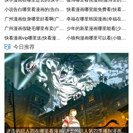
小说告白哪里看漫画的(告白小说畅读)
快看漫画哪里能免费看(快看漫画在哪里看是免费的)
广州漫画纹身哪里好看啊(广州漫画纹身哪里好看啊图片)
幸福在哪里韩国漫画(幸福在哪里小说完整)
广州漫画假睫毛哪里有卖(广州假睫毛毛料厂)
少年的新星漫画哪里能看(少年的新星漫画哪里能看全集)
快看漫画vip哪里送(快看漫画vip哪里送的)
小狼狗漫画哪里可以看(小狼狗漫画哪里可以看完整版)
今日推荐
进击的巨人四在哪里看漫画(进击的巨人第四季播到漫画哪里)