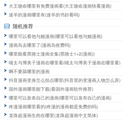
大王饶命哪里有免费漫画看(大王饶命漫画快看漫画)
迷羊的漫画哪里有(迷羊的书好看吗)
随机推荐
哪里可以看他与她漫画(哪里可以看他与她漫画)
漫画岛去哪里了(漫画岛收费吗)
哪里能看黑骑士漫画全集(黑骑士1+2(漫画))
喵太与博美子漫画在哪里看(喵太与博美子漫画在哪里看)
啊不要舔哪里的漫画
抖音漫画变身怎么拍点哪里(抖音里的变漫画人物怎么弄)
国外漫画哪里能下载(看国外漫画软件推荐)
哪里可以发表自己的漫画(哪里可以发布自己的漫画)
咚漫漫画哪里看的(咚漫的漫画都是免费的吗)
龙珠超漫画生肉在哪里(龙珠超漫画中文简体)