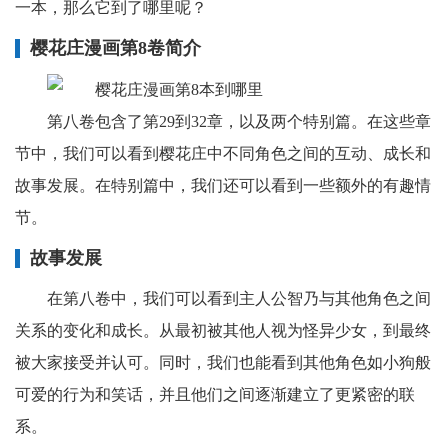
一本，那么它到了哪里呢？
樱花庄漫画第8卷简介
第八卷包含了第29到32章，以及两个特别篇。在这些章
节中，我们可以看到樱花庄中不同角色之间的互动、成长和
故事发展。在特别篇中，我们还可以看到一些额外的有趣情
节。
故事发展
在第八卷中，我们可以看到主人公智乃与其他角色之间
关系的变化和成长。从最初被其他人视为怪异少女，到最终
被大家接受并认可。同时，我们也能看到其他角色如小狗般
可爱的行为和笑话，并且他们之间逐渐建立了更紧密的联
系。