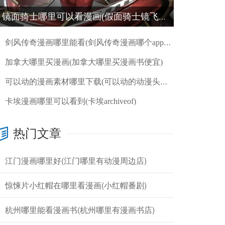
镜面骑士哪里可以看漫画(假面骑士镜飞彩图片)
剑风传奇漫画哪里能看(剑风传奇漫画哪个app可以看)
加拿大哪里买漫画(加拿大哪里买漫画书便宜)
可以动的漫画素材哪里下载(可以动的动漫头像)
卡埃漫画哪里可以看到(卡埃archiveof)
剪映哪里弄漫画脸(剪映怎么弄动漫脸)
热门文章
华山拳魔漫画哪里看(华山拳魔漫画免费观看)
江门漫画哪里好(江门哪里有动漫周边店)
即兴伴侣漫画哪里看(即兴伴侣夏潮允)
厚颜无耻漫画哪里看(厚颜无耻漫画在哪能看)
惊悚片小红帽在哪里看漫画(小红帽番剧)
口袋妖怪漫画哪里买(口袋妖怪漫画顺序)
杭州哪里能看漫画书(杭州哪里有漫画书店)
华为书城漫画在哪里打开(华为书城怎么设置语音)