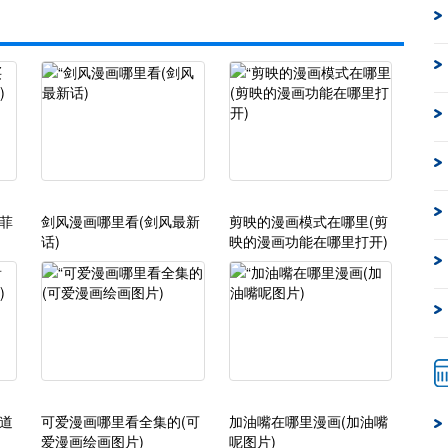
菲
剑风漫画哪里看(剑风最新
剪映的漫画模式在哪里(剪
话)
映的漫画功能在哪里打开)
道
可爱漫画哪里看全集的(可
加油嘴在哪里漫画(加油嘴
爱漫画绘画图片)
呢图片)