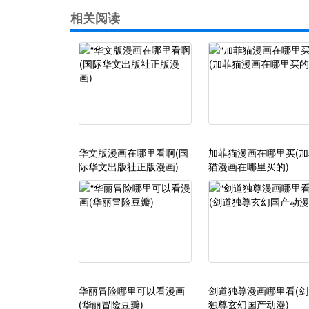
相关阅读
华文版漫画在哪里看啊(国
加菲猫漫画在哪里买(加
际华文出版社正版漫画)
猫漫画在哪里买的)
华丽冒险哪里可以看漫画
剑道独尊漫画哪里看(剑
(华丽冒险豆瓣)
独尊玄幻国产动漫)