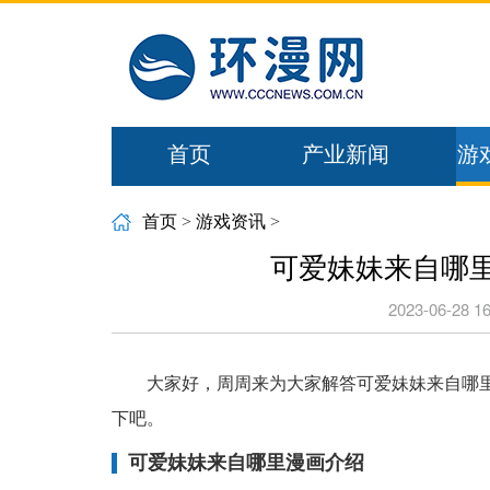
首页
产业新闻
游
首页
>
游戏资讯
>
可爱妹妹来自哪里
2023-06-28 16
大家好，周周来为大家解答可爱妹妹来自哪
下吧。
可爱妹妹来自哪里漫画介绍