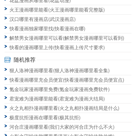
花盆漫画从哪里看(花盆动漫)
火王漫画哪里能看(火王漫画哪里能看完整版)
汉口哪里有漫画店(武汉漫画店)
快看漫画独家哪里找(快看漫画在哪)
解禁男女漫画哪里可以看(解禁男女漫画哪里可以看到)
快看的漫画哪里上传(快看漫画上传尺寸要求)
随机推荐
狠人洛神漫画哪里看(狠人洛神漫画哪里看全集)
快看漫画哪里充会员便宜(快看漫画哪里充会员便宜点)
氪金玩家漫画哪里免费(氪金玩家漫画免费软件)
君宠难为漫画哪里能看(君宠难为漫画大结局)
火之丸相扑漫画哪里看(火之丸相扑漫画结局是什么)
极度抗拒漫画在哪里看(极其抗拒)
河合庄漫画哪里看(我们大家的河合庄为什么不火)