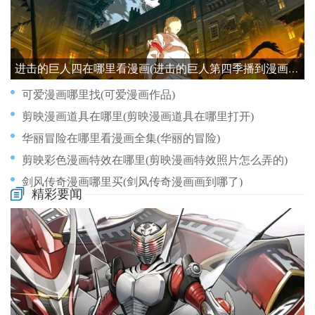
进击的巨人四在哪里看漫画(进击的巨人第四季播到漫画哪里)
可爱漫画哪里找(可爱漫画作品)
剪映漫画道具在哪里(剪映漫画道具在哪里打开)
华丽冒险在哪里看漫画全集(华丽的冒险)
剪映彩色漫画特效在哪里(剪映漫画特效照片怎么弄的)
剑风传奇漫画哪里买(剑风传奇漫画画到哪了)
精彩要闻
可以在哪里漫画(在哪里漫画投稿)
可怕的科学漫画哪里看(可怕的科学插图)
华为漫画字体设置在哪里(漫画字体app)
剪映哪里有漫画效果(剪映里的漫画功能)
劫天运漫画哪里有的看(劫天运漫画百度百科)