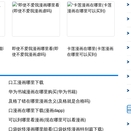
影
即使不爱我漫画哪里看(即
卡莲漫画在哪里(卡莲漫画
使不爱我漫画虐吗)
在哪里可以买到)
口工漫画哪里下载
华为书城漫画在哪里购买(华为书籍)
及格了错在哪里漫画含义(及格就是合格吗)
口漫画在哪里下载(漫画dapp)
可以到哪里看漫画(现在哪里可以看漫画)
口袋妖怪漫画哪里能看(口袋妖怪漫画特别篇下载)