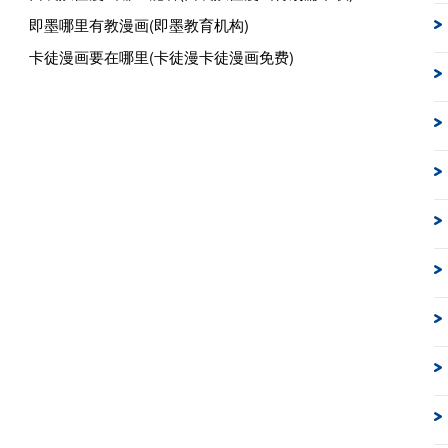
即墨哪里有教漫画(即墨教育机构)
卡徒漫画要在哪里(卡徒漫卡徒漫画免费)