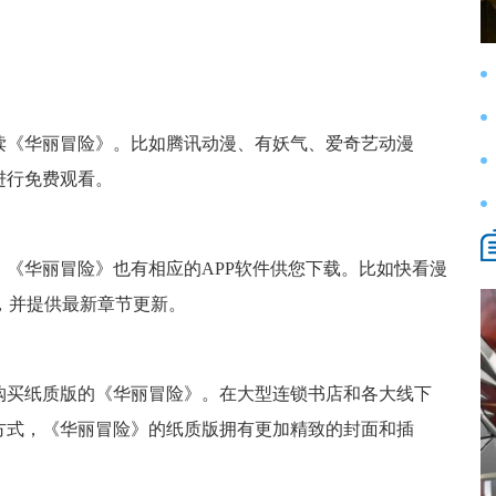
读《华丽冒险》。比如腾讯动漫、有妖气、爱奇艺动漫
进行免费观看。
《华丽冒险》也有相应的APP软件供您下载。比如快看漫
品，并提供最新章节更新。
购买纸质版的《华丽冒险》。在大型连锁书店和各大线下
方式，《华丽冒险》的纸质版拥有更加精致的封面和插