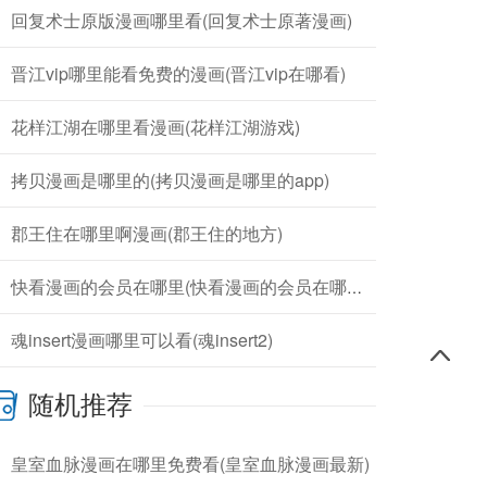
回复术士原版漫画哪里看(回复术士原著漫画)
晋江vip哪里能看免费的漫画(晋江vip在哪看)
花样江湖在哪里看漫画(花样江湖游戏)
拷贝漫画是哪里的(拷贝漫画是哪里的app)
郡王住在哪里啊漫画(郡王住的地方)
快看漫画的会员在哪里(快看漫画的会员在哪里买)
魂insert漫画哪里可以看(魂insert2)
随机推荐
皇室血脉漫画在哪里免费看(皇室血脉漫画最新)