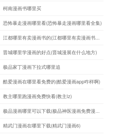
柯南漫画书哪里买
恐怖暴走漫画哪里看(恐怖暴走漫画哪里看全集)
江都哪里有卖漫画书的(江都哪里有卖漫画书的实体店)
晋城哪里学漫画的好点(晋城漫展在什么地方)
极品家丁漫画下拉式哪里追
酷爱漫画在哪里看免费的(酷爱漫画app咋样啊)
教主哪里跑漫画免费快看(教主lz)
极品漫画哪里可以下载(极品神医漫画免费漫画台)
精武门漫画在哪里下载(精武门漫画6)