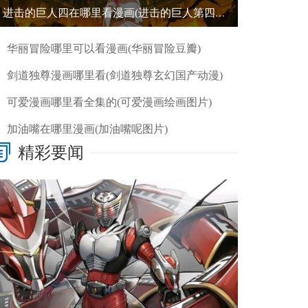
进击的巨人四在哪里看漫画(进击的巨人第四季播到漫画哪里)
华丽冒险哪里可以看漫画(华丽冒险豆瓣)
剑道独尊漫画哪里看(剑道独尊玄幻国产动漫)
可爱漫画哪里看全集的(可爱漫画绘画图片)
加油嘴在哪里漫画(加油嘴呢图片)
精彩要闻
加拿大哪里买日版漫画(加拿大买书的网站)
卡西欧辞典漫画在哪里(卡西欧电子辞典电子书)
加速世界漫画哪里可以看(加速世界漫画免费)
可以在哪里看木偶漫画(木偶漫画在哪个app看)
可爱漫画哪里找(可爱漫画作品)
剪映漫画道具在哪里(剪映漫画道具在哪里打开)