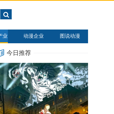
产业
动漫企业
图说动漫
今日推荐