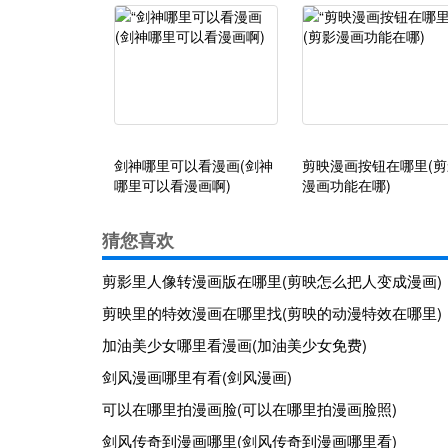
剑神哪里可以看漫画(剑神
剪映漫画按钮在哪里(剪
哪里可以看漫画啊)
漫画功能在哪)
猜您喜欢
剪影里人像转漫画版在哪里(剪映怎么把人变成漫画)
剪映里的特效漫画在哪里找(剪映的动漫特效在哪里)
加油美少女哪里看漫画(加油美少女免费)
剑风漫画哪里有看(剑风漫画)
可以在哪里拍漫画脸(可以在哪里拍漫画脸照)
剑风传奇到漫画哪里(剑风传奇到漫画哪里看)