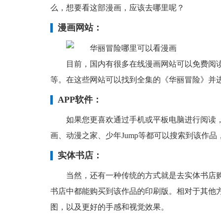
么，想要看这部漫画，应该去哪里呢？
漫画网站：
目前，国内有很多在线漫画网站可以免费阅
等。在这些网站可以找到全集的《华丽冒险》并
APP软件：
如果您更喜欢通过手机或平板电脑进行阅读，
画、动漫之家、少年Jump等都可以搜索到该作
实体书店：
当然，还有一种传统的方式就是去实体书店
书店中都能购买到该作品的印刷版。相对于其他
图，以及更好的手感和视觉效果。