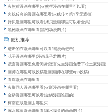
火熊帮漫画在哪里(火熊帮漫画在哪里可以看)
火线传奇的漫画在哪里看(火线传奇第1季无遮挡)
拷贝漫画哪里可以看(拷贝漫画哪里可以看全集)
黑袍漫画在哪里看(黑袍动漫图片)
随机推荐
进击的在漫画哪里可以看到(漫画进击)
花子漫画在哪里(漫画花子君图片)
谎言漫画哪里免费阅读(谎言先生漫画免费下拉土豪漫画)
画师在哪里可以投稿漫画(画师在哪些app投稿)
看腐漫画在哪里看
火影同人漫画哪里看(火影漫画去哪里看)
金鳞漫画哪里可以看(金鳞漫画谁画的)
柯南正版漫画去哪里买
浑水摸鱼漫画哪里看(浑水摸鱼的画画图片)