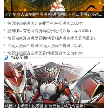
进击的巨人四在哪里看漫画(进击的巨人第四季播到漫画哪里)
拷贝漫画的漫画还在哪里有(拷贝漫画怎么样)
惠州哪里有恐龙看漫画(惠州恐龙欢乐世界在哪里)
快看独家漫画哪里看啊(快看独家漫画哪里看啊最全)
戒魔人漫画在哪里(戒魔人漫画在哪里可以看)
快看漫画配音在哪里看(快看漫画怎么放有声)
精彩要闻
拷贝漫画哪里看啊免费(拷贝漫画哪里看啊免费的)
扣扣哪里可以看漫画(2021新版qq看漫画在哪)
恐怖漫画从哪里看
快看里面的漫画在哪里下载(快看中的漫画如何下载)
惊奇笔记漫画哪里能看(惊奇笔记漫画哪里能看全集)
镜面骑士哪里可以看漫画(假面骑士镜飞彩图片)