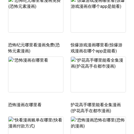
恐怖纪元哪里看漫画免费(恐
惊爆游戏漫画哪里看(惊爆游
怖元素漫画)
戏漫画在哪个app是能看)
恐怖漫画在哪里看
护花高手哪里能看全集漫画
(护花高手在都巿漫画)