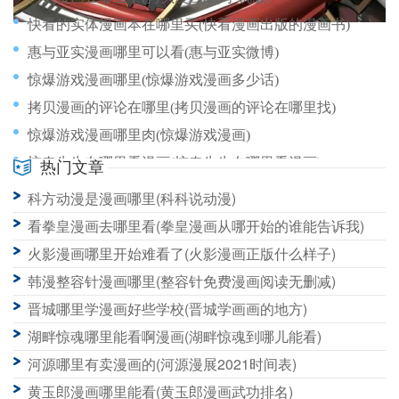
快看的实体漫画本在哪里买(快看漫画出版的漫画书)
惠与亚实漫画哪里可以看(惠与亚实微博)
惊爆游戏漫画哪里(惊爆游戏漫画多少话)
拷贝漫画的评论在哪里(拷贝漫画的评论在哪里找)
惊爆游戏漫画哪里肉(惊爆游戏漫画)
惊奇先生在哪里看漫画(惊奇先生在哪里看漫画)
热门文章
恐怖小说漫画版哪里找(播放恐怖小漫画)
科方动漫是漫画哪里(科科说动漫)
快看里的漫画哪里免费(快看漫画在哪里看是免费的)
看拳皇漫画去哪里看(拳皇漫画从哪开始的谁能告诉我)
火影漫画哪里开始难看了(火影漫画正版什么样子)
韩漫整容针漫画哪里(整容针免费漫画阅读无删减)
晋城哪里学漫画好些学校(晋城学画画的地方)
湖畔惊魂哪里能看啊漫画(湖畔惊魂到哪儿能看)
河源哪里有卖漫画的(河源漫展2021时间表)
黄玉郎漫画哪里能看(黄玉郎漫画武功排名)