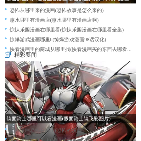
恐怖从哪里来的漫画(恐怖故事是怎么来的)
惠水哪里有漫画店(惠水哪里有漫画店啊)
惊悚乐园漫画在哪里看(惊悚乐园漫画在哪里看全集)
惊爆游戏漫画哪里h(惊爆游戏漫画98话汉化)
快看漫画里的商城从哪里找(快看漫画买的东西去哪看物流)
精彩要闻
恐怖纪元哪里看漫画免费(恐怖元素漫画)
惊爆游戏漫画哪里看(惊爆游戏漫画在哪个app是能看)
恐怖漫画在哪里看
护花高手哪里能看全集漫画(护花高手在都巿漫画)
快看漫画账单在哪里(快看漫画付款方式)
镜面骑士哪里可以看漫画(假面骑士镜飞彩图片)
恐怖漫画恐怖在哪里(恐怖的漫画)
拷贝漫画在哪里下(拷贝漫画app手机版)