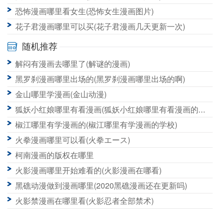
恐怖漫画哪里看女生(恐怖女生漫画图片)
花子君漫画哪里可以买(花子君漫画几天更新一次)
随机推荐
解闷有漫画去哪里了(解谜的漫画)
黑罗刹漫画哪里出场的(黑罗刹漫画哪里出场的啊)
金山哪里学漫画(金山动漫)
狐妖小红娘哪里有看漫画(狐妖小红娘哪里有看漫画的软件)
椒江哪里有学漫画的(椒江哪里有学漫画的学校)
火拳漫画哪里可以看(火拳エース)
柯南漫画的版权在哪里
火影漫画哪里开始难看的(火影漫画在哪看)
黑礁动漫做到漫画哪里(2020黑礁漫画还在更新吗)
火影禁漫画在哪里看(火影忍者全部禁术)