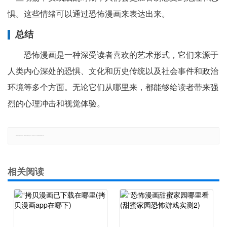
惧。这些情绪可以通过恐怖漫画来表达出来。
总结
恐怖漫画是一种深受读者喜欢的艺术形式，它们来源于
人类内心深处的恐惧、文化和历史传统以及社会事件和政治
环境等多个方面。无论它们从哪里来，都能够给读者带来强
烈的心理冲击和视觉体验。
郑重声明：本文版权归原作者所有，转载文章仅为传播更多信息之目的，如有侵权行为，请第一时间联系我们修改或删除，多谢。
相关阅读