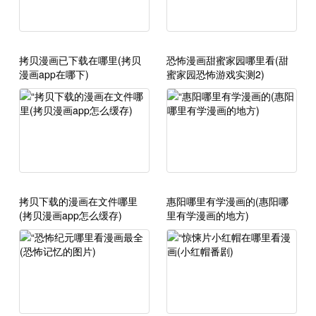
拷贝漫画已下载在哪里(拷贝
恐怖漫画甜蜜家园哪里看(甜
漫画app在哪下)
蜜家园恐怖游戏实测2)
拷贝下载的漫画在文件哪里
惠阳哪里有学漫画的(惠阳哪
(拷贝漫画app怎么缓存)
里有学漫画的地方)