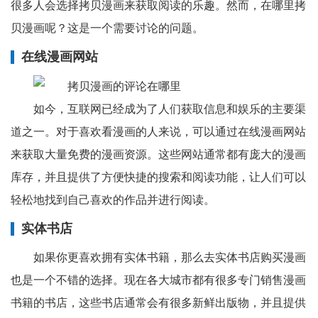
很多人会选择拷贝漫画来获取阅读的乐趣。然而，在哪里拷
贝漫画呢？这是一个需要讨论的问题。
在线漫画网站
如今，互联网已经成为了人们获取信息和娱乐的主要渠
道之一。对于喜欢看漫画的人来说，可以通过在线漫画网站
来获取大量免费的漫画资源。这些网站通常都有庞大的漫画
库存，并且提供了方便快捷的搜索和阅读功能，让人们可以
轻松地找到自己喜欢的作品并进行阅读。
实体书店
如果你更喜欢拥有实体书籍，那么去实体书店购买漫画
也是一个不错的选择。现在各大城市都有很多专门销售漫画
书籍的书店，这些书店通常会有很多新鲜出版物，并且提供