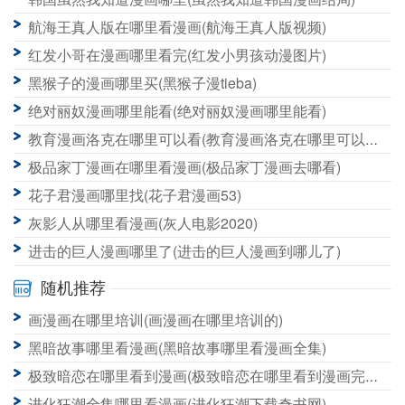
惊魂世界漫画哪里可以看(惊魂世界漫画哪里可以看全集)
航海王真人版在哪里看漫画(航海王真人版视频)
红发小哥在漫画哪里看完(红发小男孩动漫图片)
黑猴子的漫画哪里买(黑猴子漫tieba)
绝对丽奴漫画哪里能看(绝对丽奴漫画哪里能看)
教育漫画洛克在哪里可以看(教育漫画洛克在哪里可以看啊)
极品家丁漫画在哪里看漫画(极品家丁漫画去哪看)
花子君漫画哪里找(花子君漫画53)
灰影人从哪里看漫画(灰人电影2020)
进击的巨人漫画哪里了(进击的巨人漫画到哪儿了)
随机推荐
画漫画在哪里培训(画漫画在哪里培训的)
黑暗故事哪里看漫画(黑暗故事哪里看漫画全集)
极致暗恋在哪里看到漫画(极致暗恋在哪里看到漫画完整版)
进化狂潮全集哪里看漫画(进化狂潮下载奇书网)