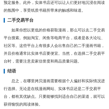
预定服务。此外，实体书店还可以让人们更好地沉浸在阅读
的氛围中，享受纸质书籍所带来的触感和味道。
二手交易平台
如果你想以更低的价格获取漫画，那么可以去二手交易
平台搜索。例如淘宝、闲鱼等电商平台，或者是各大论坛、
社区等。这些平台上有很多人会出售自己的二手漫画书籍，
并且价格通常比实体书店要便宜。当然，在选择二手交易平
台时，需要注意卖家信誉度和商品质量问题。
结语
总之，在哪里拷贝漫画需要根据个人偏好和实际情况进
行选择。无论是在线漫画网站、实体书店还是二手交易平
台，都有其优缺点。只要能够找到适合自己的渠道，就可以
获得愉悦的阅读体验。