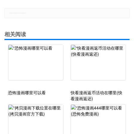
郑重声明：本文版权归原作者所有，转载文章仅为传播更多信息之目的，如有侵权行为，请第一时间联系我们修改或删除，多谢。
相关阅读
恐怖漫画哪里可以看
快看漫画返币活动在哪里(快
看漫画返还)