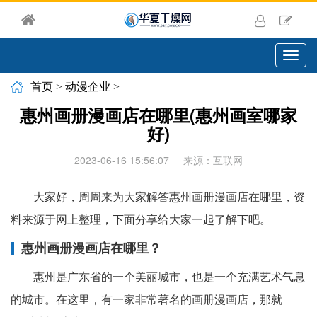
切
换
导
首页
>
动漫企业
>
航
惠州画册漫画店在哪里(惠州画室哪家
好)
2023-06-16 15:56:07
来源：互联网
大家好，周周来为大家解答惠州画册漫画店在哪里，资
料来源于网上整理，下面分享给大家一起了解下吧。
惠州画册漫画店在哪里？
惠州是广东省的一个美丽城市，也是一个充满艺术气息
的城市。在这里，有一家非常著名的画册漫画店，那就