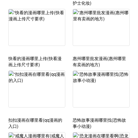
护士化妆)
快看的漫画哪里上传(快看漫
惠州哪里批发漫画(惠州哪里
画上传尺寸要求)
有卖画的地方)
扣扣漫画在哪里看(qq漫画的
恐怖故事漫画哪里找(恐怖故
入口)
事小动漫)