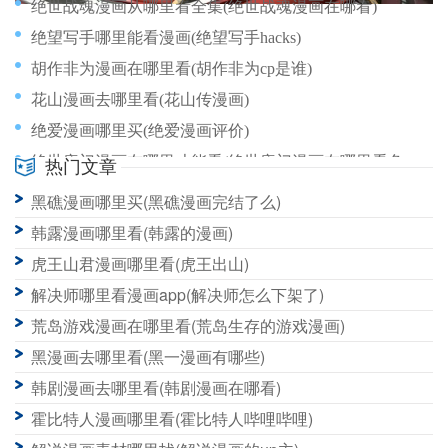
绝世战魂漫画从哪里看全集(绝世战魂漫画在哪看)
绝望写手哪里能看漫画(绝望写手hacks)
胡作非为漫画在哪里看(胡作非为cp是谁)
花山漫画去哪里看(花山传漫画)
绝爱漫画哪里买(绝爱漫画评价)
绝世唐门漫画在哪里才能看(绝世唐门漫画在哪里看免费动漫)
热门文章
胡渣少女漫画哪里看(胡渣少女表情包)
黑礁漫画哪里买(黑礁漫画完结了么)
航海王漫画哪里能看(航海王漫画在哪个软件可以看)
韩露漫画哪里看(韩露的漫画)
虎王山君漫画哪里看(虎王出山)
解决师哪里看漫画app(解决师怎么下架了)
荒岛游戏漫画在哪里看(荒岛生存的游戏漫画)
黑漫画去哪里看(黑一漫画有哪些)
韩剧漫画去哪里看(韩剧漫画在哪看)
霍比特人漫画哪里看(霍比特人哔哩哔哩)