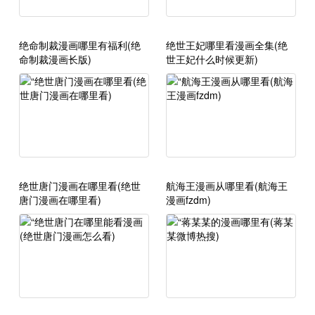
绝命制裁漫画哪里有福利(绝
绝世王妃哪里看漫画全集(绝
命制裁漫画长版)
世王妃什么时候更新)
绝世唐门漫画在哪里看(绝世
航海王漫画从哪里看(航海王
唐门漫画在哪里看)
漫画fzdm)