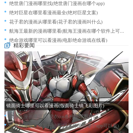
绝世唐门漫画哪里找(绝世唐门漫画在哪个app)
绝对巨星在哪里看漫画最全(绝对巨星文案)
花子君的漫画从哪里看(花子君的漫画叫什么)
航海王最新的漫画哪里看(航海王漫画在哪个软件上可以看免费)
绝命游戏哪里可以看漫画(电影绝命游戏在线看)
精彩要闻
绝境生存漫画哪里能看(绝境生存系列书籍)
绝爱漫画哪里可以看(绝爱漫画结局是什么)
花开的声音漫画哪里看(花开的声音漫画张贤)
绝世唐门漫画哪里有下载(绝世唐门漫画在哪里连载)
绝世武魂漫画从哪里看(绝世武魂漫画看漫画)
镜面骑士哪里可以看漫画(假面骑士镜飞彩图片)
胶衣人漫画哪里看(胶衣cos各种哔哩图片)
结界师漫画从哪里开始看(结界师漫画哪个app可以看)