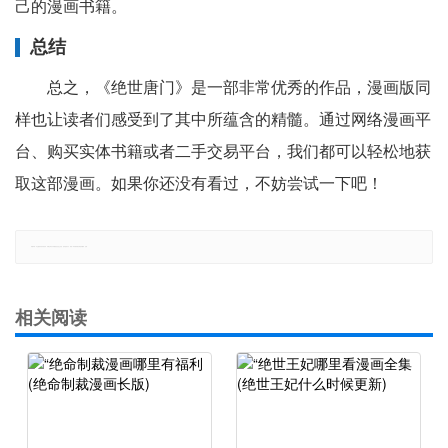
己的漫画书籍。
总结
总之，《绝世唐门》是一部非常优秀的作品，漫画版同
样也让读者们感受到了其中所蕴含的精髓。通过网络漫画平
台、购买实体书籍或者二手交易平台，我们都可以轻松地获
取这部漫画。如果你还没有看过，不妨尝试一下吧！
郑重声明：本文版权归原作者所有，转载文章仅为传播更多信息之目的，如有侵权行为，请第一时间联系我们修改或删除，多谢。
相关阅读