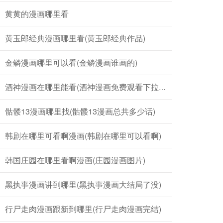
黄黄的漫画哪里看
黄玉郎经典漫画哪里看(黄玉郎经典作品)
金鳞漫画哪里可以看(金鳞漫画谁画的)
酒神漫画在哪里能看(酒神漫画免费观看下拉无广告)
骷髅13漫画哪里找(骷髅13漫画总共多少话)
韩剧在哪里可看啊漫画(韩剧在哪里可以看啊)
韩国庄园在哪里看啊漫画(庄园漫画图片)
黑执事漫画讲到哪里(黑执事漫画大结局了没)
行尸走肉漫画跟新到哪里(行尸走肉漫画完结)