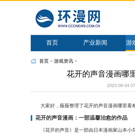
首页
产业新闻
游
首页
>
游戏资讯
>
花开的声音漫画哪里
2023-06-04 07
大家好，薇薇整理了花开的声音漫画哪里看
花开的声音漫画：一部温馨治愈的作品
《花开的声音》是一部由日本漫画家山本小