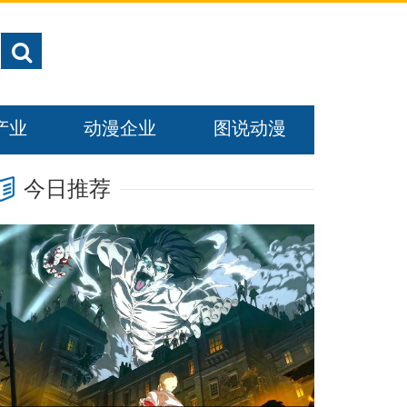
产业
动漫企业
图说动漫
今日推荐