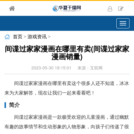
切
换
导
首页
>
游戏资讯
>
航
间谍过家家漫画在哪里有卖(间谍过家家
漫画销量)
2023-05-30 18:15:01
来源：互联网
间谍过家家漫画在哪里有卖这个很多人还不知道，冰冰
来为大家解答，现在让我们一起来看看吧！
简介
间谍过家家漫画是一款极受欢迎的儿童漫画，通过幽默
有趣的故事情节和生动形象的人物形象，向孩子们传递了很