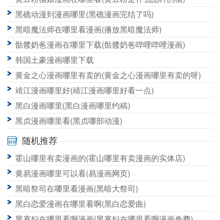
黑礁动漫到漫画哪里(黑礁漫画完结了吗)
黑暗魔法师在哪里看漫画(播放黑暗魔法师)
骷髅奶爸漫画在哪里下载(骷髅奶爸哔哩哔哩漫画)
韩国土豪漫画哪里下载
黄金之心漫画哪里有卖的(黄金之心漫画哪里有卖的呀)
靖江漫画哪里好(靖江漫画哪里好看一点)
黑白漫画哪里(黑白漫画哪里约稿)
黑贞漫画哪里看(黑贞哪部动漫)
随机推荐
霍山哪里有卖漫画的(霍山哪里有卖漫画的实体店)
黄易漫画哪里可以看(易漫画网页)
黑暗祭司在哪里看漫画(黑暗大祭司)
黑白恋爱漫画在哪里看啊(黑白恋爱曲)
黑寡妇在哪里看啊漫画(黑寡妇在哪里看啊漫画免费)