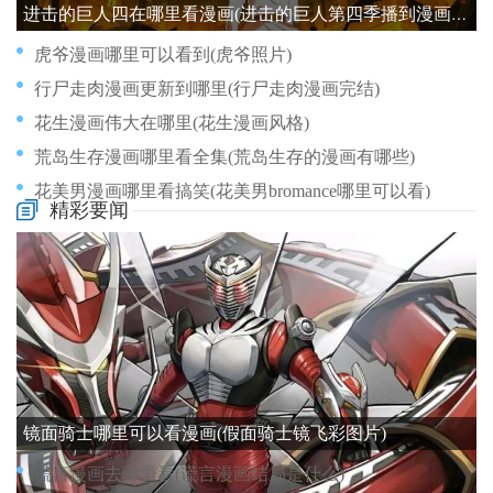
进击的巨人四在哪里看漫画(进击的巨人第四季播到漫画哪里)
虎爷漫画哪里可以看到(虎爷照片)
行尸走肉漫画更新到哪里(行尸走肉漫画完结)
花生漫画伟大在哪里(花生漫画风格)
荒岛生存漫画哪里看全集(荒岛生存的漫画有哪些)
花美男漫画哪里看搞笑(花美男bromance哪里可以看)
精彩要闻
花音漫画哪里看(花音漫画网盘下载)
谨慎勇者动画到漫画哪里(谨慎勇者动漫在线观看风车)
解说日本漫画从哪里找素材(解说漫画的up主)
花生漫画在哪里连载(花生漫画在哪看)
谎言漫画哪里免费观看(谎言漫画结局是什么)
镜面骑士哪里可以看漫画(假面骑士镜飞彩图片)
谎言漫画去哪里看(谎言漫画结局是什么)