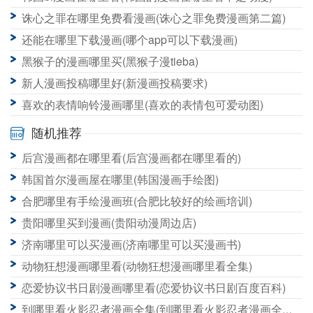
诛心之罪在哪里免费看漫画(诛心之罪免费漫画第二篇)
还能在哪里下载漫画(哪个app可以下载漫画)
黑猴子的漫画哪里买(黑猴子漫tieba)
新人漫画投稿哪里好(新漫画投稿要求)
喜欢的表情响铃漫画哪里(喜欢的表情包可爱动图)
随机推荐
后宫漫画都在哪里看(后宫漫画都在哪里看的)
韩国首尔漫画屋在哪里(韩国漫画手绘图)
合肥哪里有手绘漫画班(合肥比较好的绘画培训)
贵阳哪里买到漫画(贵阳动漫周边店)
济南哪里可以买漫画(济南哪里可以买漫画书)
动物狂想漫画哪里看(动物狂想漫画哪里看全集)
恋爱协议书日剧漫画哪里看(恋爱协议书日剧百度百科)
到哪里看火影忍者漫画全集(到哪里看火影忍者漫画全集啊)