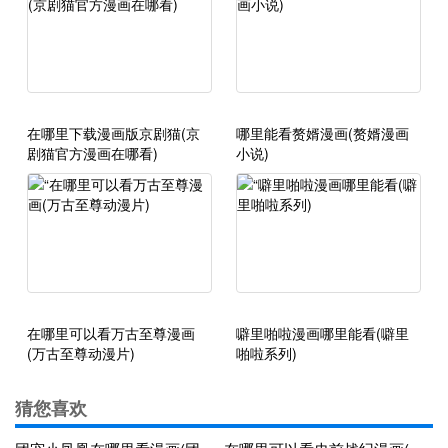
在哪里下载漫画版京剧猫(京
哪里能看赘婿漫画(赘婿漫画
剧猫官方漫画在哪看)
小说)
在哪里可以看万古至尊漫画
噼里啪啦漫画哪里能看(噼里
(万古至尊动漫片)
啪啦系列)
猜您喜欢