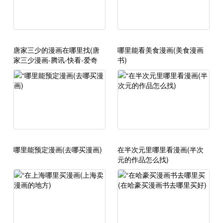
唐家三少的漫画在哪里找(唐
哪里能看美食漫画(美食漫画
家三少漫画-腾讯-快看-爱奇
书)
艺-哔哩哔哩-波洞)
哪里能预定漫画(去哪买漫画)
在半次元里哪里看漫画(半次
元的作品怎么找)