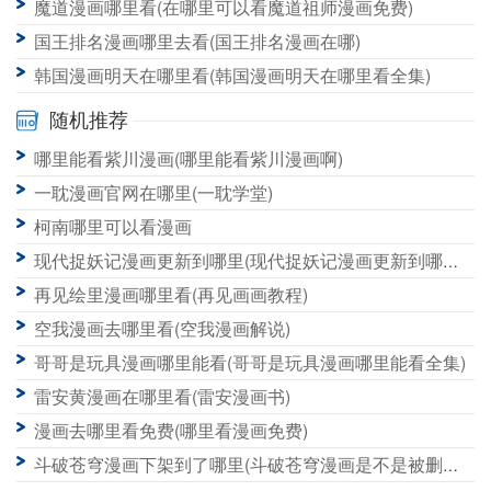
魔道漫画哪里看(在哪里可以看魔道祖师漫画免费)
国王排名漫画哪里去看(国王排名漫画在哪)
韩国漫画明天在哪里看(韩国漫画明天在哪里看全集)
随机推荐
哪里能看紫川漫画(哪里能看紫川漫画啊)
一耽漫画官网在哪里(一耽学堂)
柯南哪里可以看漫画
现代捉妖记漫画更新到哪里(现代捉妖记漫画更新到哪里了)
再见绘里漫画哪里看(再见画画教程)
空我漫画去哪里看(空我漫画解说)
哥哥是玩具漫画哪里能看(哥哥是玩具漫画哪里能看全集)
雷安黄漫画在哪里看(雷安漫画书)
漫画去哪里看免费(哪里看漫画免费)
斗破苍穹漫画下架到了哪里(斗破苍穹漫画是不是被删减了)