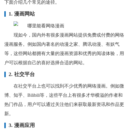
下面介绍几个常见的途径。
1. 漫画网站
现如今，国内外有很多漫画网站提供免费或付费的网络
漫画服务。例如国内著名的动漫之家、腾讯动漫、有妖气
等，这些网站都拥有大量的漫画资源和优秀的阅读体验，用
户可以根据自己的喜好选择合适的网站。
2. 社交平台
在社交平台上也可以找到不少优秀的网络漫画。例如微
博、知乎、Bilibili等，这些平台上有很多才华横溢的作者和
热门作品，用户可以通过关注他们来获取最新资讯和作品更
新。
3. 漫画应用