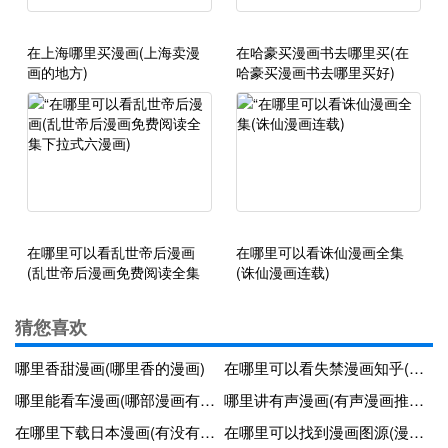
在上海哪里买漫画(上海卖漫
在哈豪买漫画书去哪里买(在
画的地方)
哈豪买漫画书去哪里买好)
在哪里可以看乱世帝后漫画
在哪里可以看诛仙漫画全集
(乱世帝后漫画免费阅读全集
(诛仙漫画连载)
下拉式六漫画)
猜您喜欢
哪里香甜漫画(哪里香的漫画)
在哪里可以看失禁漫画知乎(在哪里可以看失禁漫画知乎推荐)
哪里能看车漫画(哪部漫画有车)
哪里讲有声漫画(有声漫画推荐)
在哪里下载日本漫画(有没有日本漫画app)
在哪里可以找到漫画图源(漫画图源一般哪找)