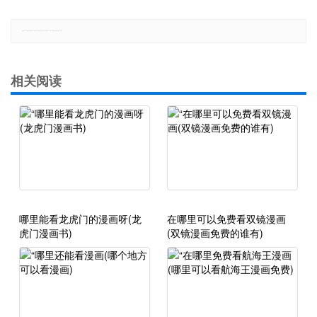
郑重声明：本文版权归原作者所有，转载文章仅为传播更多信息之目的，如有侵权行为，请第一时间联系我们修改或删除，多谢。
相关阅读
哪里能看龙虎门的漫画呀(龙
在哪里可以免费看双镜漫画
虎门漫画书)
(双镜漫画免费的谁有)