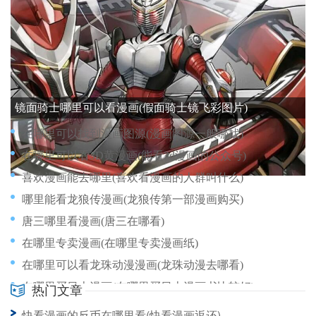
哪里能看车漫画(哪部漫画有车)
哪里讲有声漫画(有声漫画推荐)
在哪里下载日本漫画(有没有日本漫画app)
镜面骑士哪里可以看漫画(假面骑士镜飞彩图片)
在哪里可以找到漫画图源(漫画图源一般哪找)
在哪里可以看3D黄漫画(能看3d漫画的公众号)
喜欢漫画能去哪里(喜欢看漫画的人群叫什么)
哪里能看龙狼传漫画(龙狼传第一部漫画购买)
唐三哪里看漫画(唐三在哪看)
在哪里专卖漫画(在哪里专卖漫画纸)
在哪里可以看龙珠动漫漫画(龙珠动漫去哪看)
在哪里买日本漫画(在哪里买日本漫画书比较好)
热门文章
圣杯在哪里漫画(圣杯的漫画)
快看漫画的反币在哪里看(快看漫画返还)