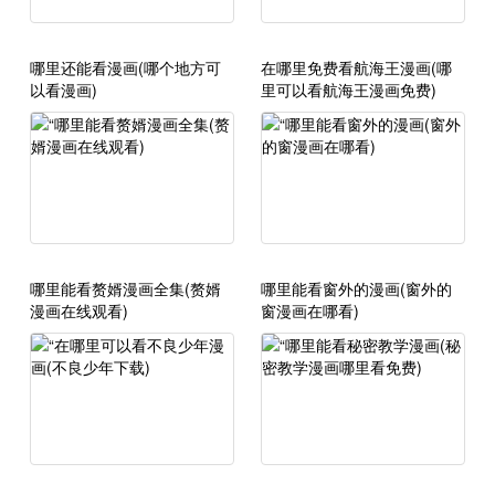
哪里还能看漫画(哪个地方可
在哪里免费看航海王漫画(哪
以看漫画)
里可以看航海王漫画免费)
哪里能看赘婿漫画全集(赘婿
哪里能看窗外的漫画(窗外的
漫画在线观看)
窗漫画在哪看)