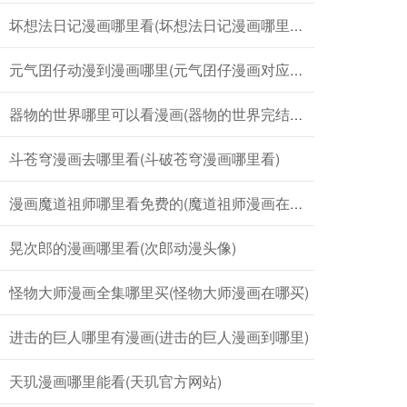
坏想法日记漫画哪里看(坏想法日记漫画哪里看全集)
元气囝仔动漫到漫画哪里(元气囝仔漫画对应动漫)
器物的世界哪里可以看漫画(器物的世界完结了吗)
斗苍穹漫画去哪里看(斗破苍穹漫画哪里看)
漫画魔道祖师哪里看免费的(魔道祖师漫画在哪可以看)
晃次郎的漫画哪里看(次郎动漫头像)
怪物大师漫画全集哪里买(怪物大师漫画在哪买)
进击的巨人哪里有漫画(进击的巨人漫画到哪里)
天玑漫画哪里能看(天玑官方网站)