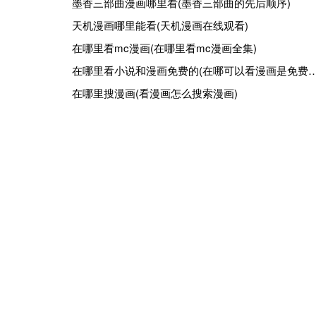
墨香三部曲漫画哪里看(墨香三部曲的先后顺序)
天机漫画哪里能看(天机漫画在线观看)
在哪里看mc漫画(在哪里看mc漫画全集)
在哪里看小说和漫画免费的(在哪可以看漫
在哪里搜漫画(看漫画怎么搜索漫画)