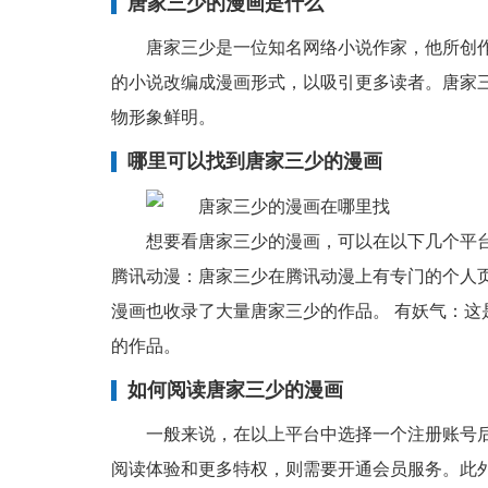
唐家三少的漫画是什么
唐家三少是一位知名网络小说作家，他所创
的小说改编成漫画形式，以吸引更多读者。唐家
物形象鲜明。
哪里可以找到唐家三少的漫画
想要看唐家三少的漫画，可以在以下几个平
腾讯动漫：唐家三少在腾讯动漫上有专门的个人
漫画也收录了大量唐家三少的作品。 有妖气：
的作品。
如何阅读唐家三少的漫画
一般来说，在以上平台中选择一个注册账号
阅读体验和更多特权，则需要开通会员服务。此