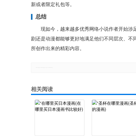
新或者限定礼包等。
总结
现如今，越来越多优秀网络小说作者开始涉
剧还是动漫都能够更好地满足他们不同层次、不
所创作出来的精彩内容。
郑重声明：本文版权归原作者所有，转载文章仅为传播更多信息之目的，如有侵权行为，请第一时间联系我们修改或删除，多谢。
相关阅读