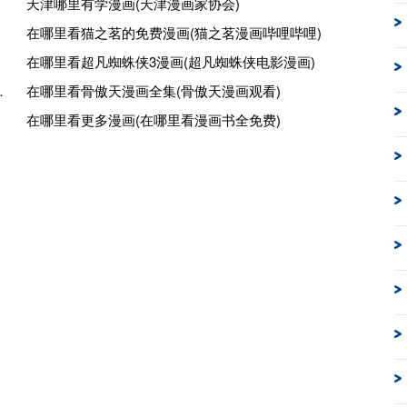
天津哪里有学漫画(天津漫画家协会)
在哪里看猫之茗的免费漫画(猫之茗漫画哔哩哔哩)
在哪里看超凡蜘蛛侠3漫画(超凡蜘蛛侠电影漫画)
画是免费的呀)
在哪里看骨傲天漫画全集(骨傲天漫画观看)
在哪里看更多漫画(在哪里看漫画书全免费)