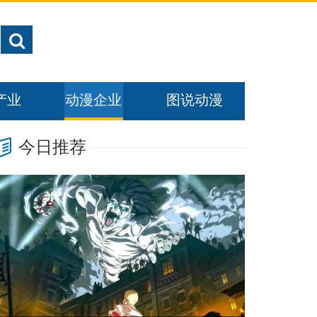
产业
动漫企业
图说动漫
今日推荐