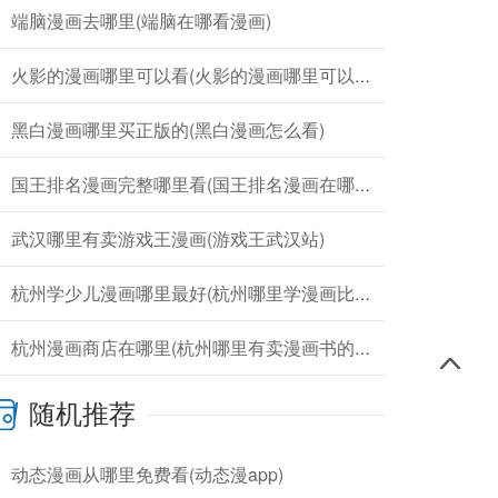
端脑漫画去哪里(端脑在哪看漫画)
火影的漫画哪里可以看(火影的漫画哪里可以看全集)
黑白漫画哪里买正版的(黑白漫画怎么看)
国王排名漫画完整哪里看(国王排名漫画在哪个平台上线)
武汉哪里有卖游戏王漫画(游戏王武汉站)
杭州学少儿漫画哪里最好(杭州哪里学漫画比较好)
杭州漫画商店在哪里(杭州哪里有卖漫画书的地方)
随机推荐
动态漫画从哪里免费看(动态漫app)