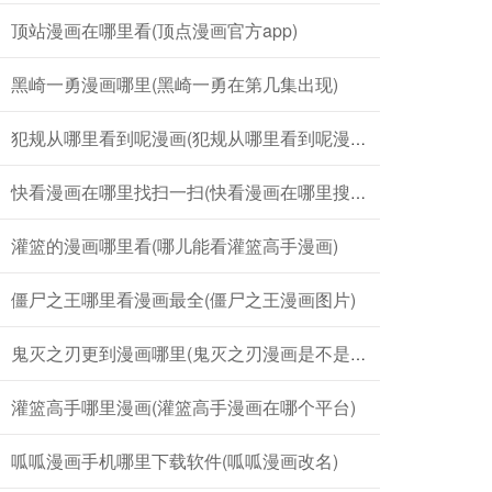
顶站漫画在哪里看(顶点漫画官方app)
黑崎一勇漫画哪里(黑崎一勇在第几集出现)
犯规从哪里看到呢漫画(犯规从哪里看到呢漫画完整版)
快看漫画在哪里找扫一扫(快看漫画在哪里搜索漫画)
灌篮的漫画哪里看(哪儿能看灌篮高手漫画)
僵尸之王哪里看漫画最全(僵尸之王漫画图片)
鬼灭之刃更到漫画哪里(鬼灭之刃漫画是不是快完结了)
灌篮高手哪里漫画(灌篮高手漫画在哪个平台)
呱呱漫画手机哪里下载软件(呱呱漫画改名)