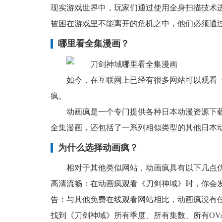
现实游戏世界中，玩家们通过使用全身扫描技术
被困在游戏里不能离开的危机之中，他们必须通
哪里看全集漫画？
如今，在互联网上已经有很多网站可以观看
疯。
动画疯是一个专门提供各种日本动漫资源下
全集漫画，还包括了一系列相似类型的其他日本
为什么选择动画疯？
相对于其他类似网站，动画疯具有以下几点
高清流畅：在动画疯观看《刀剑神域》时，你会
告：与其他免费在线观看网站相比，动画疯没有
找到《刀剑神域》所有季度、所有集数、所有OV