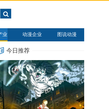
产业
动漫企业
图说动漫
今日推荐