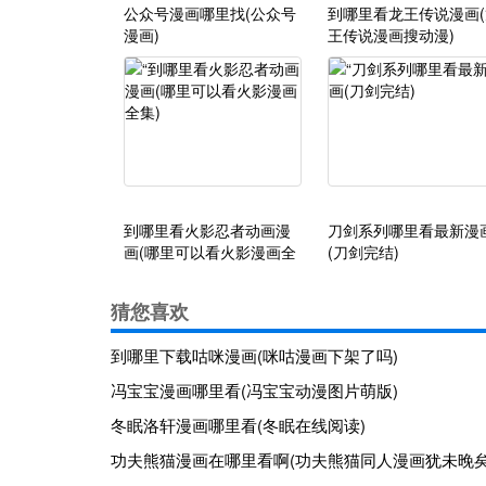
公众号漫画哪里找(公众号
到哪里看龙王传说漫画(
漫画)
王传说漫画搜动漫)
到哪里看火影忍者动画漫
刀剑系列哪里看最新漫
画(哪里可以看火影漫画全
(刀剑完结)
集)
猜您喜欢
到哪里下载咕咪漫画(咪咕漫画下架了吗)
冯宝宝漫画哪里看(冯宝宝动漫图片萌版)
冬眠洛轩漫画哪里看(冬眠在线阅读)
功夫熊猫漫画在哪里看啊(功夫熊猫同人漫画犹未晚矣