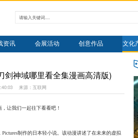
戏资讯
会展活动
创意作品
文化
刀剑神域哪里看全集漫画高清版)
:40:03
来源：互联网
画，让我们一起往下看看吧！
Pictures制作的日本轻小说。该动漫讲述了在未来的虚拟