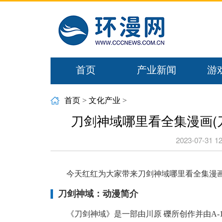
首页
产业新闻
游
首页
>
文化产业
>
刀剑神域哪里看全集漫画(
2023-07-31 12
今天红红为大家带来刀剑神域哪里看全集漫
刀剑神域：动漫简介
《刀剑神域》是一部由川原 礫所创作并由A-1 