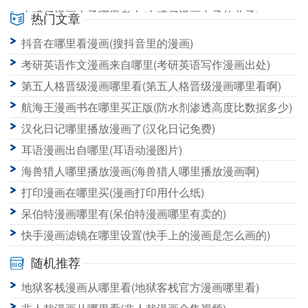
古惑仔漫画太子哪里老大(古惑仔漫画太子的儿子)
热门文章
动漫同人漫画从哪里找(动漫同人漫画从哪里找的)
抖音在哪里看漫画(搜抖音里的漫画)
哈德斯是哪里的漫画家(哈德斯是什么)
考研英语作文漫画来自哪里(考研英语写作漫画出处)
第五人格晋级漫画哪里看(第五人格晋级漫画哪里看啊)
航海王漫画书在哪里买正版(防水剂渗透高度比数据多少)
汉化日记哪里播放漫画了(汉化日记免费)
耳语漫画出自哪里(耳语动漫图片)
海兽猎人哪里播放漫画(海兽猎人哪里播放漫画啊)
打印漫画在哪里买(漫画打印用什么纸)
呆伯特漫画哪里有(呆伯特漫画哪里有卖的)
快手漫画滤镜在哪里设置(快手上的漫画是怎么画的)
随机推荐
地狱客栈漫画从哪里看(地狱客栈官方漫画哪里看)