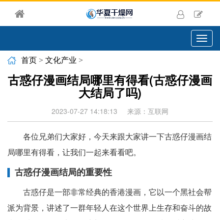
切
换
导
首页
>
文化产业
>
航
古惑仔漫画结局哪里有得看(古惑仔漫画
大结局了吗)
2023-07-27 14:18:13
来源：互联网
各位兄弟们大家好，今天来跟大家讲一下古惑仔漫画结
局哪里有得看，让我们一起来看看吧。
古惑仔漫画结局的重要性
古惑仔是一部非常经典的香港漫画，它以一个黑社会帮
派为背景，讲述了一群年轻人在这个世界上生存和奋斗的故