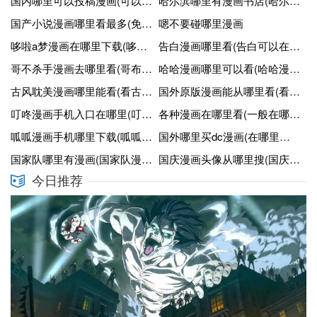
国内哪里可以投稿漫画(可以投稿的漫画网站)
哈尔滨哪里有漫画书店(哈尔滨哪里有漫画书店买)
国产小说漫画哪里看最多(免费国漫小说大全的软件)
嗯不要碰哪里漫画
哆啦a梦漫画在哪里下载(哆啦a梦漫画在哪能看)
告白漫画哪里看(告白可以在哪看)
哥不杀手漫画去哪里看(哥布林杀手漫画为什么不更新了)
哈哈漫画哪里可以看(哈哈漫画在哪)
古风耽美漫画哪里能看(看古风漫画的软件)
国外原版漫画能从哪里看(看国外的漫画在哪看)
叮咚漫画手机入口在哪里(叮咚漫画首页登录入口二维码)
各种漫画在哪里看(一般在哪看漫画)
呱呱漫画手机哪里下载(呱呱漫画app下载软件)
国外哪里买dc漫画(在哪里可以买dc正版漫画)
国家队哪里有漫画(国家队漫画哪里买)
国庆漫画头像从哪里搜(国庆漫画图片大全人物)
今日推荐