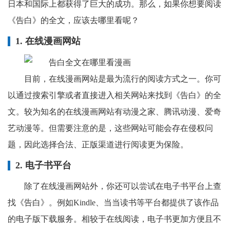
日本和国际上都获得了巨大的成功。那么，如果你想要阅读
《告白》的全文，应该去哪里看呢？
1. 在线漫画网站
目前，在线漫画网站是最为流行的阅读方式之一。你可
以通过搜索引擎或者直接进入相关网站来找到《告白》的全
文。较为知名的在线漫画网站有动漫之家、腾讯动漫、爱奇
艺动漫等。但需要注意的是，这些网站可能会存在侵权问
题，因此选择合法、正版渠道进行阅读更为保险。
2. 电子书平台
除了在线漫画网站外，你还可以尝试在电子书平台上查
找《告白》。例如Kindle、当当读书等平台都提供了该作品
的电子版下载服务。相较于在线阅读，电子书更加方便且不