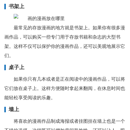
书架上
最常见的存放漫画的地方就是书架上。如果你有很多漫
画作品，可以购买一些专门用于存放书籍和杂志的大型书
架。这样不仅可以保护你的漫画作品，还可以美观地展示它
们。
桌子上
如果你只有几本或者是正在阅读中的漫画作品，可以将
它们放在桌子上。这样方便随时拿起来翻阅，在休息时间也
能轻松享受阅读的乐趣。
墙上
将喜欢的漫画作品制成海报或者挂图挂在墙上也是一个