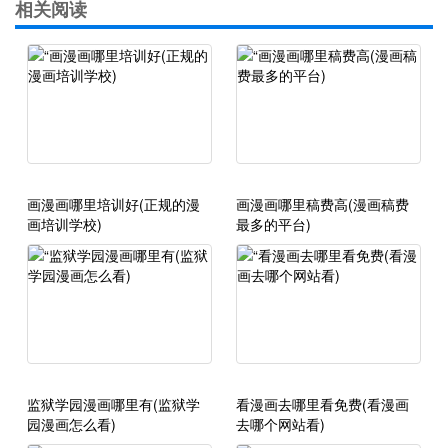
相关阅读
画漫画哪里培训好(正规的漫
画漫画哪里稿费高(漫画稿费
画培训学校)
最多的平台)
监狱学园漫画哪里有(监狱学
看漫画去哪里看免费(看漫画
园漫画怎么看)
去哪个网站看)