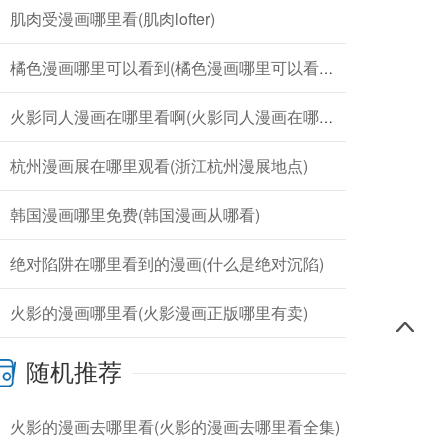
肌肉受漫画哪里看(肌肉lofter)
橘色漫画哪里可以看到(橘色漫画哪里可以看到全集)
火影同人漫画在哪里看啊(火影同人漫画在哪里看啊网站)
杭州漫画展在哪里观看(浙江杭州漫展地点)
韩国漫画哪里免费(韩国漫画从哪看)
绝对陷阱在哪里看到的漫画(什么是绝对沉陷)
火影的漫画哪里看(火影漫画正版哪里有卖)
随机推荐
火影的漫画去哪里看(火影的漫画去哪里看全集)