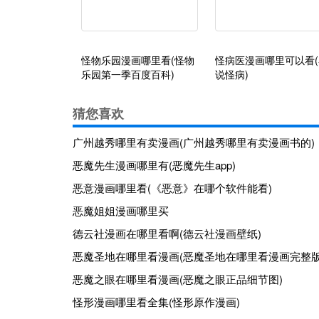
怪物乐园漫画哪里看(怪物
怪病医漫画哪里可以看(
乐园第一季百度百科)
说怪病)
猜您喜欢
广州越秀哪里有卖漫画(广州越秀哪里有卖漫画书的)
恶魔先生漫画哪里有(恶魔先生app)
恶意漫画哪里看(《恶意》在哪个软件能看)
恶魔姐姐漫画哪里买
德云社漫画在哪里看啊(德云社漫画壁纸)
恶魔圣地在哪里看漫画(恶魔圣地在哪里看漫画完整版
恶魔之眼在哪里看漫画(恶魔之眼正品细节图)
怪形漫画哪里看全集(怪形原作漫画)