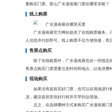
要购买门票。那么广水漫画展门票在哪里买呢？
线上购票
广水漫画展官方网站提供了在线购票服务。
人信息并付款即可。线上购票不仅方便快捷，而
售票点购买
除了在线购票外，广水漫画展也在一些指定
售票点购买门票需要注意时间和地点，以免浪费
现场购买
如果没有提前买好门票，也可以在现场进行
况，建议提前安排好行程并尽早到达现场。
总之，在选择哪种方式来购买广水漫画展门