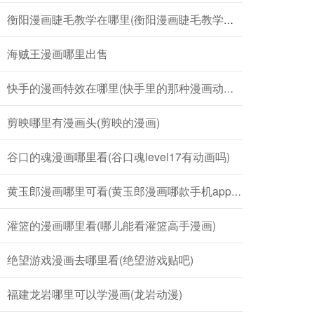
衡阳漫画睫毛教学在哪里(衡阳漫画睫毛教学在哪里学)
海贼王漫画哪里出售
快手的漫画特效在哪里(快手里的那种漫画动画都是怎么弄的)
剪映哪里有漫画头(剪映的漫画)
谷口的魂漫画哪里看(谷口魂level17有动画吗)
黄玉郎漫画哪里可看(黄玉郎漫画哪款手机app能看)
灌篮的漫画哪里看(哪儿能看灌篮高手漫画)
绝望游戏漫画去哪里看(绝望游戏贴吧)
福建龙岩哪里可以学漫画(龙岩动漫)