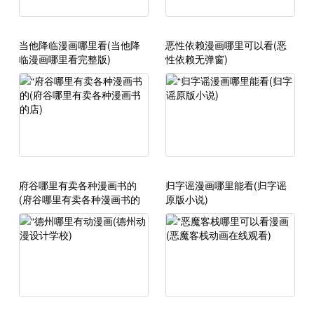
当他降临漫画哪里看(当他降
恶性依赖漫画哪里可以看(恶
临漫画哪里看完整版)
性依赖无弹窗)
府谷哪里有卖各种漫画书的
归字谣漫画哪里能看(归字谣
(府谷哪里有卖各种漫画书的
原版小说)
店)