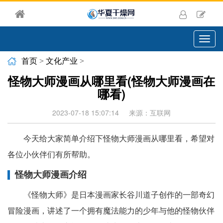
切
换
导
首页
>
文化产业
>
航
怪物大师漫画从哪里看(怪物大师漫画在
哪看)
2023-07-18 15:07:14
来源：互联网
今天给大家简单介绍下怪物大师漫画从哪里看，希望对
各位小伙伴们有所帮助。
怪物大师漫画介绍
《怪物大师》是日本漫画家长谷川道子创作的一部奇幻
冒险漫画，讲述了一个拥有魔法能力的少年与他的怪物伙伴