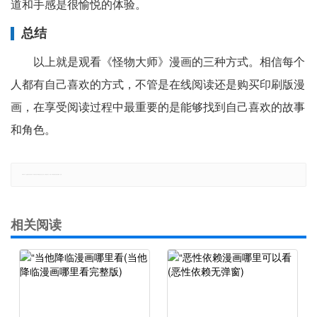
道和手感是很愉悦的体验。
总结
以上就是观看《怪物大师》漫画的三种方式。相信每个
人都有自己喜欢的方式，不管是在线阅读还是购买印刷版漫
画，在享受阅读过程中最重要的是能够找到自己喜欢的故事
和角色。
郑重声明：本文版权归原作者所有，转载文章仅为传播更多信息之目的，如有侵权行为，请第一时间联系我们修改或删除，多谢。
相关阅读