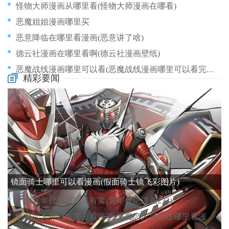
怪物大师漫画从哪里看(怪物大师漫画在哪看)
恶魔姐姐漫画哪里买
恶意降临在哪里看漫画(恶意讲了啥)
德云社漫画在哪里看啊(德云社漫画壁纸)
恶魔战线漫画哪里可以看(恶魔战线漫画哪里可以看完整版)
精彩要闻
恶魔圣地在哪里看漫画(恶魔圣地在哪里看漫画完整版)
怪物猫在哪里看漫画(怪物漫画百度百科)
恶魔之眼在哪里看漫画(恶魔之眼正品细节图)
恶棍的宝贝妹妹漫画哪里看(恶棍公爵的宝贝妹妹哔哩哔哩12)
怪形漫画哪里看全集(怪形原作漫画)
镜面骑士哪里可以看漫画(假面骑士镜飞彩图片)
广州翼年代漫画哪里有卖(翼年代记漫画233)
恶魔恋人可以在哪里看漫画(恶魔恋人可以在哪里看漫画)