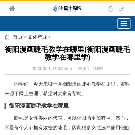
切
换
导
首页
>
文化产业
>
航
衡阳漫画睫毛教学在哪里(衡阳漫画睫毛
教学在哪里学)
2023-06-03 08:35:05
来源：互联网
同学们，今天来聊一聊衡阳漫画睫毛教学在哪里，资料
来源于网上整理，希望对大家有帮助。
衡阳漫画睫毛教学在哪里
睫毛是女性美丽的代表，可以让眼睛更加有神。然而，
不是每个人都拥有浓密的睫毛，因此很多女性选择使用假睫