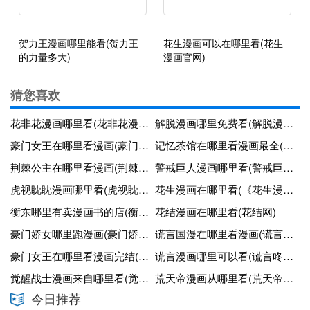
贺力王漫画哪里能看(贺力王
花生漫画可以在哪里看(花生
的力量多大)
漫画官网)
猜您喜欢
花非花漫画哪里看(花非花漫画正传名字)
解脱漫画哪里免费看(解脱漫画第九话)
豪门女王在哪里看漫画(豪门女王归来免费阅读)
记忆茶馆在哪里看漫画最全(记忆屋简介)
荆棘公主在哪里看漫画(荆棘动漫)
警戒巨人漫画哪里看(警戒巨人漫画哪里看的)
虎视眈眈漫画哪里看(虎视眈眈可以在哪看)
花生漫画在哪里看(《花生漫画》)
衡东哪里有卖漫画书的店(衡东哪里有卖漫画书的店铺)
花结漫画在哪里看(花结网)
豪门娇女哪里跑漫画(豪门娇宠小说)
谎言国漫在哪里看漫画(谎言哪里可以看)
豪门女王在哪里看漫画完结(豪门重生女王天下免费阅读)
谎言漫画哪里可以看(谎言咚漫)
觉醒战士漫画来自哪里看(觉醒战士漫画贴吧)
荒天帝漫画从哪里看(荒天帝动漫下载)
今日推荐