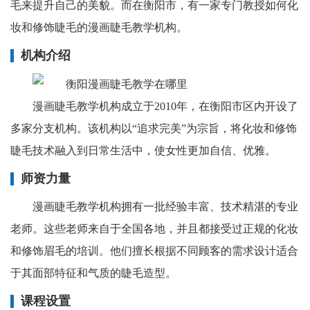
毛来提升自己的美貌。而在衡阳市，有一家专门教授如何化
妆和修饰睫毛的漫画睫毛教学机构。
机构介绍
漫画睫毛教学机构成立于2010年，在衡阳市区内开设了
多家分支机构。该机构以“追求完美”为宗旨，将化妆和修饰
睫毛技术融入到日常生活中，使女性更加自信、优雅。
师资力量
漫画睫毛教学机构拥有一批经验丰富、技术精湛的专业
老师。这些老师来自于全国各地，并且都接受过正规的化妆
和修饰眉毛的培训。他们擅长根据不同顾客的需求设计适合
于其面部特征和气质的睫毛造型。
课程设置