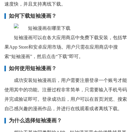
速度快，并且支持离线下载。
如何下载短袖漫画？
短袖漫画可以在各大应用商店中免费下载安装，包括苹
果App Store和安卓应用市场。用户只需在应用商店中搜
索“短袖漫画”，然后点击“下载”即可。
如何使用短袖漫画？
成功安装短袖漫画后，用户需要注册登录一个账号才能
使用其中的功能。注册过程非常简单，只需要输入手机号码
并完成验证即可。登录成功后，用户可以在首页浏览、搜索
自己感兴趣的漫画作品，并进行在线观看或者离线下载。
为什么选择短袖漫画？