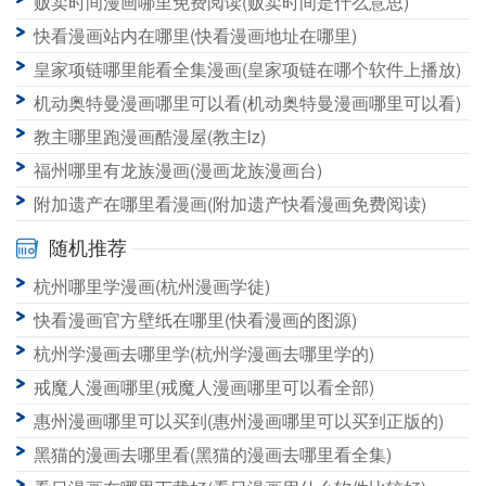
贩卖时间漫画哪里免费阅读(贩卖时间是什么意思)
快看漫画站内在哪里(快看漫画地址在哪里)
皇家项链哪里能看全集漫画(皇家项链在哪个软件上播放)
机动奥特曼漫画哪里可以看(机动奥特曼漫画哪里可以看)
教主哪里跑漫画酷漫屋(教主lz)
福州哪里有龙族漫画(漫画龙族漫画台)
附加遗产在哪里看漫画(附加遗产快看漫画免费阅读)
随机推荐
杭州哪里学漫画(杭州漫画学徒)
快看漫画官方壁纸在哪里(快看漫画的图源)
杭州学漫画去哪里学(杭州学漫画去哪里学的)
戒魔人漫画哪里(戒魔人漫画哪里可以看全部)
惠州漫画哪里可以买到(惠州漫画哪里可以买到正版的)
黑猫的漫画去哪里看(黑猫的漫画去哪里看全集)