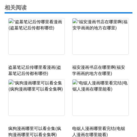
相关阅读
盗墓笔记后传哪里看漫画(盗
福安漫画书店在哪里啊(福安
墓笔记后传都有哪些)
学画画的地方在哪里)
疯狗漫画哪里可以看全集(疯
电锯人漫画哪里看完结(电锯
狗漫画哪里可以看全集啊)
人漫画在哪里能看)