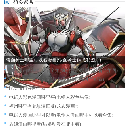
精彩要闻
电锯的漫画哪里看(电锯的漫画哪里看全集)
福州哪里呀漫画书店(福州漫画培训机构)
盗墓笔记正版漫画在哪里(盗墓笔记漫画在哪个app看)
盗墓笔记后传哪里看漫画(盗墓笔记后传都有哪些)
福安漫画书店在哪里啊(福安学画画的地方在哪里)
镜面骑士哪里可以看漫画(假面骑士镜飞彩图片)
疯狗漫画哪里可以看全集(疯狗漫画哪里可以看全集啊)
电锯人漫画哪里看完结(电锯人漫画在哪里能看)
眈美漫画在哪里看
电锯人彩色漫画哪里买(电锯人彩色头像)
福州哪里有龙族漫画版(龙族漫画”)
电锯人漫画哪里可以看(电锯人漫画哪里可以看全集)
盾娘漫画哪里看(盾娘动漫在哪里看)