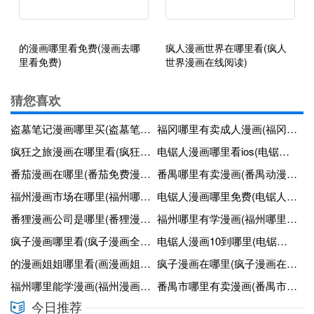
的漫画哪里看免费(漫画去哪
疯人漫画世界在哪里看(疯人
里看免费)
世界漫画在线阅读)
猜您喜欢
盗墓笔记漫画哪里买(盗墓笔记漫画哪里能看)
福冈哪里有卖成人漫画(福冈哪里有卖成人漫画书的)
疯狂之旅漫画在哪里看(疯狂之旅2)
电锯人漫画哪里看ios(电锯人漫画可以在哪看)
番茄漫画在哪里(番茄免费漫画小说)
番禺哪里有卖漫画(番禺动漫批发市场)
福州漫画市场在哪里(福州哪里有卖漫画书)
电锯人漫画哪里免费(电锯人在线看漫画)
番狸漫画公司是哪里(番狸漫画公司是哪里的)
福州哪里有学漫画(福州哪里有学漫画的学校)
疯子漫画哪里看(疯子漫画全集免费阅读在哪里看)
电锯人漫画10到哪里(电锯人漫画10卷)
的漫画姐姐哪里看(画漫画姐姐)
疯子漫画在哪里(疯子漫画在哪里能看)
福州哪里能学漫画(福州漫画培训机构)
番禺市哪里有卖漫画(番禺市哪里有卖漫画书的地方)
今日推荐