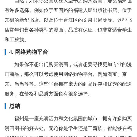
当然，如果你更喜欢在大型书店购买漫画，那么福州也
有许多选择。例如位于五四路的福建人民出版社书店、位于
东街的新华书店、以及位于台江区的文泉书局等等。这些书
店常年销售各种类型的漫画，品质有保证，也非常适合学生
和工薪族。
4. 网络购物平台
如果你不想出门购买漫画，或者想要寻找更加专业的漫
画商品，那么可以考虑使用网络购物平台。例如淘宝、京
东、当当等等。这些平台拥有庞大的商品库存和优秀的配送
服务，在价格和品质方面也有很多选择。
总结
福州是一座充满活力和文化氛围的城市，拥有许多购买
漫画图书的好去处。无论你是学生还是工薪族，都能够在福