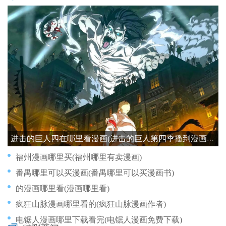
进击的巨人四在哪里看漫画(进击的巨人第四季播到漫画哪里)
福州漫画哪里买(福州哪里有卖漫画)
番禺哪里可以买漫画(番禺哪里可以买漫画书)
的漫画哪里看(漫画哪里看)
疯狂山脉漫画哪里看的(疯狂山脉漫画作者)
电锯人漫画哪里下载看完(电锯人漫画免费下载)