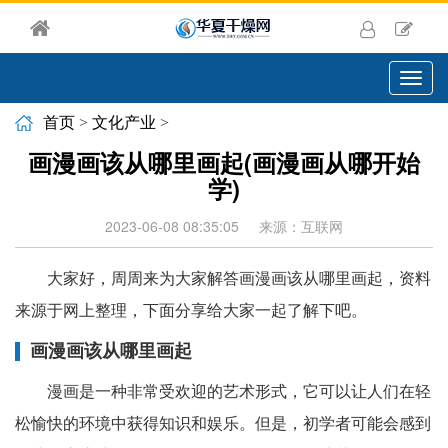
切
换
导
首页
>
文化产业
>
航
画漫画该从哪里画起(画漫画从哪开始
学)
2023-06-08 08:35:05
来源：互联网
大家好，周周来为大家解答画漫画该从哪里画起，资料
来源于网上整理，下面分享给大家一起了解下吧。
画漫画该从哪里画起
漫画是一种非常受欢迎的艺术形式，它可以让人们在轻
松愉快的环境中获得知识和娱乐。但是，初学者可能会感到