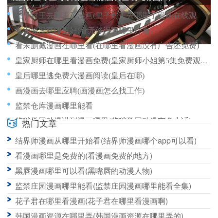
皇子封王去哪里了漫画(皇子封王去哪里了漫画在线观看)
看无修漫画哪里好(看无修漫画哪里好看)
看未删减漫画在哪里看(在哪里看漫画没有广告还免费)
皇家厨师在哪里看漫画免费(皇家厨师小姐第5集免费观看)
皇后哪里逃免费六漫画阅读(皇后在哪)
画漫画去哪里应聘(画漫画怎么找工作)
监禁仓库漫画哪里能看
监狱学园动漫讲到漫画哪里(监狱学园动漫有多少话)
热门文章
看了哪里流水的漫画软件(看了哪里流水的漫画软件有哪些)
结界师漫画从哪里开始看(结界师漫画哪个app可以看)
画漫画向哪里投稿(漫画作品在哪里投稿)
看漫画哪里是免费的(看漫画免费的地方)
黑唇漫画哪里可以看(黑嘴唇的动漫人物)
监禁庄园漫画哪里能看(监禁庄园漫画哪里能看全集)
花子君在哪里看漫画(花子君在哪里看漫画啊)
韩国漫画资源在哪里弄(韩国漫画资源在哪里弄的)