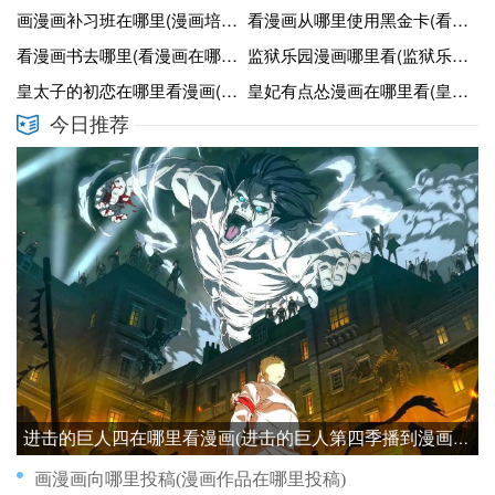
画漫画补习班在哪里(漫画培训画室)
看漫画从哪里使用黑金卡(看漫画怎么领取一个月免费的黑金卡)
看漫画书去哪里(看漫画在哪看比较好)
监狱乐园漫画哪里看(监狱乐园2全集200页)
皇太子的初恋在哪里看漫画(皇太子的初恋在哪里看漫画完整版)
皇妃有点怂漫画在哪里看(皇妃有疾得宠着)
今日推荐
进击的巨人四在哪里看漫画(进击的巨人第四季播到漫画哪里)
画漫画向哪里投稿(漫画作品在哪里投稿)