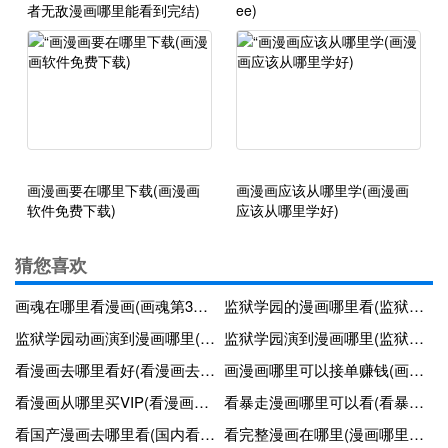
者无敌漫画哪里能看到完结)
ee)
画漫画要在哪里下载(画漫画
画漫画应该从哪里学(画漫画
软件免费下载)
应该从哪里学好)
猜您喜欢
画魂在哪里看漫画(画魂第30集视频)
监狱学园的漫画哪里看(监狱学园漫画怎么看)
监狱学园动画演到漫画哪里(监狱学园动漫有多少话)
监狱学园演到漫画哪里(监狱学园国漫吧)
看漫画去哪里看好(看漫画去哪里看好呢)
画漫画哪里可以接单赚钱(画漫画哪里可以接单赚钱的)
看漫画从哪里买VIP(看漫画app会员)
看暴走漫画哪里可以看(看暴走漫画哪里可以看全集)
看国产漫画去哪里看(国内看漫画的平台)
看完整漫画在哪里(漫画哪里看)