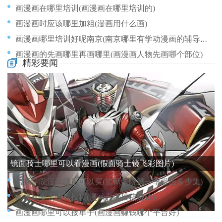
画漫画在哪里培训(画漫画在哪里培训的)
画漫画时应该哪里加粗(漫画用什么画)
画漫画哪里培训好呢南京(南京哪里有学动漫画的辅导班)
画漫画的先画哪里再画哪里(画漫画人物先画哪个部位)
精彩要闻
画漫画在哪里接单(画漫画在哪里接单比较好)
画漫画要从哪里开始学(画漫画应该从什么开始学)
皇室战争漫画在哪里看(皇室战争漫画书)
画漫画哪里兼职好(画漫画赚钱哪个平台好)
画漫画应该从哪里入门(画漫画应该从哪里入门比较好)
镜面骑士哪里可以看漫画(假面骑士镜飞彩图片)
监狱学院漫画哪里可以买(监狱学院第一季漫画多少集)
画漫画要去哪里投稿(漫画在哪投稿赚钱)
画漫画哪里可以接单子(画漫画赚钱哪个平台好)