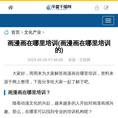
切
换
导
首页
>
文化产业
>
航
画漫画在哪里培训(画漫画在哪里培训
的)
2023-06-08 07:46:06
来源：互联网
大家好，周周来为大家解答画漫画在哪里培训，资料来
源于网上整理，下面分享给大家一起了解下吧。
画漫画在哪里培训？
随着动漫文化的兴起，越来越多的人开始对画漫画感兴
趣。那么，在哪里可以找到专业的培训机构呢？