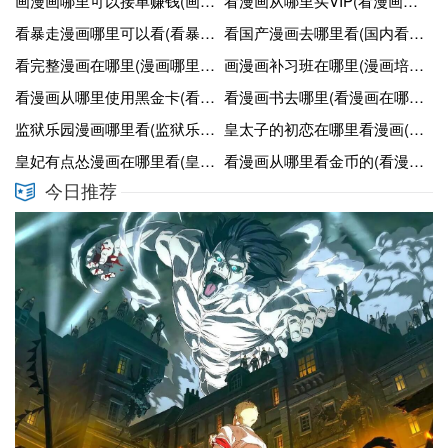
画漫画哪里可以接单赚钱(画漫画哪里可以接单赚钱的)
看漫画从哪里买VIP(看漫画app会员)
看暴走漫画哪里可以看(看暴走漫画哪里可以看全集)
看国产漫画去哪里看(国内看漫画的平台)
看完整漫画在哪里(漫画哪里看)
画漫画补习班在哪里(漫画培训画室)
看漫画从哪里使用黑金卡(看漫画怎么领取一个月免费的黑金卡)
看漫画书去哪里(看漫画在哪看比较好)
监狱乐园漫画哪里看(监狱乐园2全集200页)
皇太子的初恋在哪里看漫画(皇太子的初恋在哪里看漫画完整版)
皇妃有点怂漫画在哪里看(皇妃有疾得宠着)
看漫画从哪里看金币的(看漫画里面的金币有什么用)
今日推荐