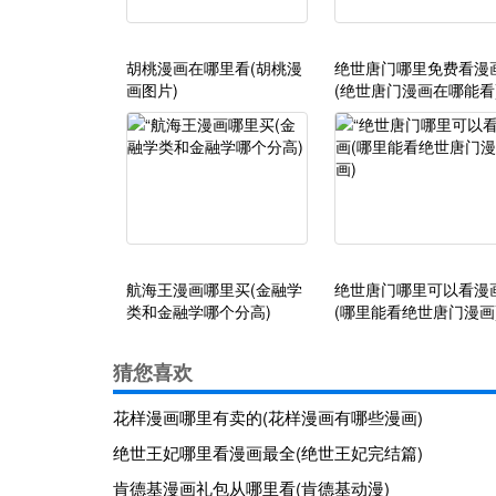
胡桃漫画在哪里看(胡桃漫
绝世唐门哪里免费看漫
画图片)
(绝世唐门漫画在哪能看
航海王漫画哪里买(金融学
绝世唐门哪里可以看漫
类和金融学哪个分高)
(哪里能看绝世唐门漫画
猜您喜欢
花样漫画哪里有卖的(花样漫画有哪些漫画)
绝世王妃哪里看漫画最全(绝世王妃完结篇)
肯德基漫画礼包从哪里看(肯德基动漫)