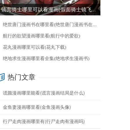
镜面骑士哪里可以看漫画(假面骑士镜飞彩图片)
绝世唐门漫画书在哪里看(绝世唐门漫画书在哪里看完整版)
航行的欲望漫画哪里看(航行中的爱欲)
花丸漫画哪里可以看(花丸下载)
绝地求生漫画哪里看全集(绝地求生漫画书)
绝爱漫画哪里能看(绝爱漫画哪里能看完整版)
热门文章
花吻在上漫画哪里看
谎颜漫画哪里能看(谎言漫画结局是什么)
绝世唐门三漫画哪里看(绝世唐门第三季漫画在哪里看)
绝对巨星在哪里看漫画(绝对巨星足球)
金鱼妻漫画哪里看(金鱼漫画头像)
绝不回头漫画哪里可以看(电视剧绝不回头第二十集的剧情)
行尸走肉漫画哪里有(行尸走肉有漫画吗)
绝望先生漫画在哪里(绝望先生漫画在哪里买)