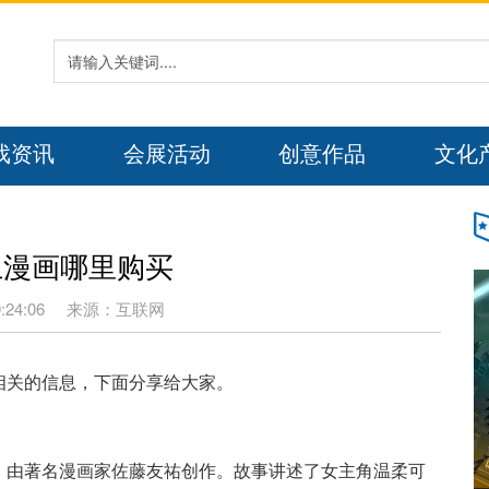
戏资讯
会展活动
创意作品
文化
上漫画哪里购买
:24:06
来源：互联网
相关的信息，下面分享给大家。
，由著名漫画家佐藤友祐创作。故事讲述了女主角温柔可