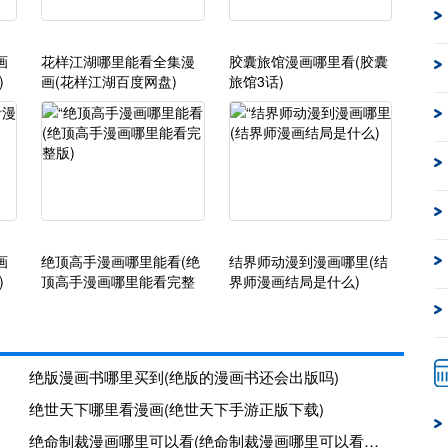
画
花样江湖哪里能看全集漫
胶囊旅馆漫画哪里看(胶囊
)
画(花样江湖百度网盘)
旅馆3话)
画
绝顶高手漫画哪里能看(绝
结界师动漫到漫画哪里(结
)
顶高手漫画哪里能看完整
界师漫画结局是什么)
版)
绝版漫画书哪里买到(绝版的漫画书还会出版吗)
绝世天下哪里看漫画(绝世天下手游正版下载)
绝命制裁漫画哪里可以看(绝命制裁漫画哪里可以看完整版)