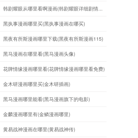
韩剧耀眼从哪里看啊漫画(韩剧耀眼详细剧情解析)
黑执事漫画哪里买(黑执事漫画在哪买)
黑夜有所斯漫画哪里下载(黑夜有所斯漫画115)
黑马漫画在哪里看(黑马漫画头像)
花牌情缘漫画哪里看(花牌情缘漫画哪里看免费)
金木研漫画哪里买(金木研插画)
黑马漫画哪里能看(黑马漫画旗下的电影)
金麟漫画哪里有(金鳞漫画哪里)
黄易战神漫画在哪里(黄易战神传)