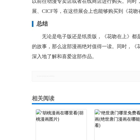
以前往动漫专卖店或者在线商店进行购买。同时，
展、CICF等，在这些展会上也能够购买到《花
总结
无论是电子版还是纸质版，《花吻在上》都
的故事，那么这部漫画绝对值得一读。同时，《
深入地了解和喜爱这部作品。
郑重声明：本文版权归原作者所有，转载文章仅为传播更多信息之目的，如有侵权行为，请第一时间联系我们修改或删除，多谢。
相关阅读