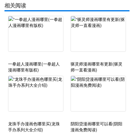
相关阅读
一拳超人漫画哪里(一拳超人
驱灵师漫画哪里有更新(驱灵
漫画哪里有版权)
师一直看漫画)
龙珠手办漫画色哪里买(龙珠
阴阳贷漫画哪里可以看(阴阳
手办系列大全介绍)
漫画免费阅读)