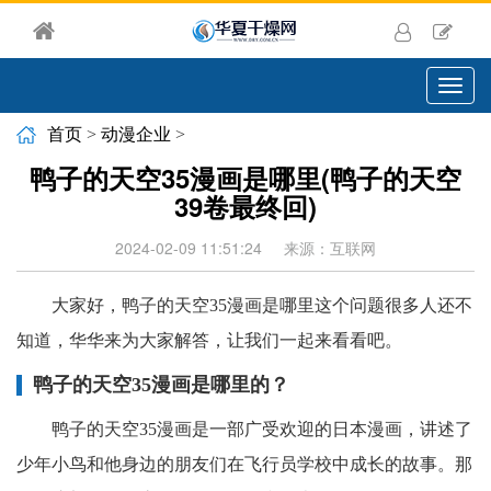
切
换
导
首页
>
动漫企业
>
航
鸭子的天空35漫画是哪里(鸭子的天空
39卷最终回)
2024-02-09 11:51:24
来源：互联网
大家好，鸭子的天空35漫画是哪里这个问题很多人还不
知道，华华来为大家解答，让我们一起来看看吧。
鸭子的天空35漫画是哪里的？
鸭子的天空35漫画是一部广受欢迎的日本漫画，讲述了
少年小鸟和他身边的朋友们在飞行员学校中成长的故事。那