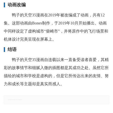
动画改编
鸭子的天空35漫画在2019年被改编成了动画，共有12
集。这部动画由Bones制作，于2019年10月开始播出。动画
中同样设定了虚构城市“柴崎市”，并将原作中的飞行场景和
机体设计完美呈现在屏幕上。
结语
鸭子的天空35漫画自连载以来一直备受读者喜爱，其精
彩的故事情节和细腻入微的插图都是其成功之处。虽然它所
描绘的城市和学校是虚构的，但是它所传达出来的友情、努
力和成长等主题却是真实而感人。
郑重声明：本文版权归原作者所有，转载文章仅为传播更多信息之目的，如有侵权行为，请第一时间联系我们修改或删除，多谢。