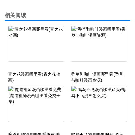
相关阅读
青之花漫画哪里看(青之花动
香草和咖啡漫画哪里看(香草
画)
与咖啡漫画资源)
魔道祖师漫画哪里看免费(魔
鸣鸟不飞漫画哪里购买(鸣鸟