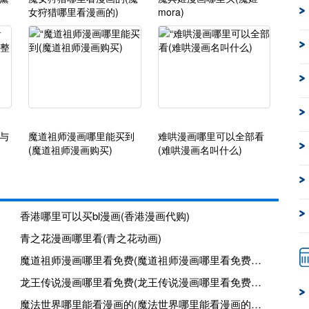
女狩猎哪里看漫画的)
mora)
与
魔道祖师漫画哪里能买到
难哄漫画哪里可以全部看
(魔道祖师漫画购买)
(难哄漫画名叫什么)
香港哪里可以买bl漫画(香港漫画代购)
青之花漫画哪里看(青之花动画)
魔道祖师漫画哪里看免费(魔道祖师漫画哪里看免费全集)
龙王传说漫画哪里看免费(龙王传说漫画哪里看免费全集)
魔法世界哪里能看漫画的(魔法世界哪里能看漫画的全集)