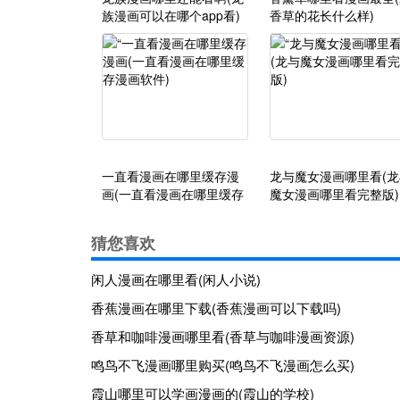
族漫画可以在哪个app看)
香草的花长什么样)
一直看漫画在哪里缓存漫
龙与魔女漫画哪里看(龙
画(一直看漫画在哪里缓存
魔女漫画哪里看完整版)
漫画软件)
猜您喜欢
闲人漫画在哪里看(闲人小说)
香蕉漫画在哪里下载(香蕉漫画可以下载吗)
香草和咖啡漫画哪里看(香草与咖啡漫画资源)
鸣鸟不飞漫画哪里购买(鸣鸟不飞漫画怎么买)
霞山哪里可以学画漫画的(霞山的学校)