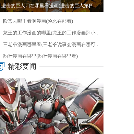
进击的巨人四在哪里看漫画(进击的巨人第四季播到漫画哪里)
险恶去哪里看啊漫画(险恶在那看)
龙王的工作漫画的哪里(龙王的工作漫画到小说第几章)
三老爷漫画哪里看(三老爷诡事会漫画在哪可以看)
韵叶漫画在哪里(韵叶漫画在哪里看)
精彩要闻
一拳超人漫画哪里(一拳超人漫画哪里有版权)
驱灵师漫画哪里有更新(驱灵师一直看漫画)
龙珠手办漫画色哪里买(龙珠手办系列大全介绍)
阴阳贷漫画哪里可以看(阴阳漫画免费阅读)
阳西哪里学漫画好点(阳西艺术培训机构)
随心漫画全集在哪里看(随心看会员是哪个软件)