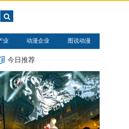
产业
动漫企业
图说动漫
今日推荐