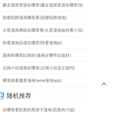
藤女漫画资源在哪里(藤女漫画资源在哪里找)
甜蜜陷阱漫画哪里看(甜蜜陷阱游戏)
火星漫画离线在哪里看(火星漫画如何看小说)
快看漫画品漫在哪里(快看漫画pj)
漫画班哪里比较好(漫画在哪学比较好)
点阅小说漫画在哪里(点阅小说是正版吗)
哪里能看魔兽漫画(wow漫画app)
随机推荐
在哪里看肮脏的黑袋子漫画(肮脏的污迹)