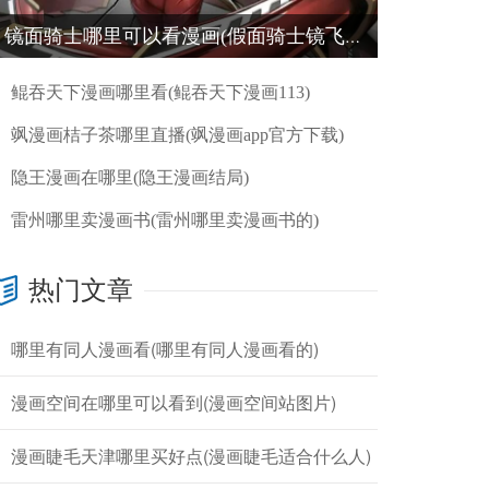
镜面骑士哪里可以看漫画(假面骑士镜飞彩图片)
鲲吞天下漫画哪里看(鲲吞天下漫画113)
飒漫画桔子茶哪里直播(飒漫画app官方下载)
隐王漫画在哪里(隐王漫画结局)
雷州哪里卖漫画书(雷州哪里卖漫画书的)
青春笨蛋漫画哪里可以看(青春笨蛋不会梦到的兔剧场版)
热门文章
一禅和尚漫画哪里看(一禅和尚app)
哪里有同人漫画看(哪里有同人漫画看的)
鲁班奇术在哪里看漫画(鲁班奇术开机)
一本漫画哪里看(一本漫画哪里看免费的)
漫画空间在哪里可以看到(漫画空间站图片)
龙族三漫画哪里有(龙族3漫画实体书)
漫画睫毛天津哪里买好点(漫画睫毛适合什么人)
香港哪里有烙印战士漫画(烙印战士漫画绝版了吗)