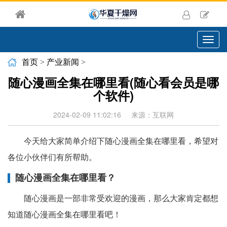
切
换
导
首页
>
产业新闻
>
航
随心漫画全集在哪里看(随心看会员是哪
个软件)
2024-02-09 11:02:16
来源：互联网
今天给大家简单介绍下随心漫画全集在哪里看，希望对
各位小伙伴们有所帮助。
随心漫画全集在哪里看？
随心漫画是一部非常受欢迎的漫画，那么大家肯定都想
知道随心漫画全集在哪里看吧！