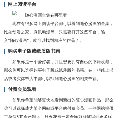
网上阅读平台
现在有很多网上阅读平台都可以看到随心漫画的全集，
比如动漫之家、腾讯动漫等。只需要打开这些平台，输
入“随心漫画”，就可以找到相应的作品了。
购买电子版或纸质版书籍
如果你是一个爱好者，并且想要拥有自己的书籍收藏，
那么你可以选择购买电子版或纸质版的书籍。在一些线上书
店或者实体书店中都可以找到随心漫画的相关书籍。
付费会员观看
如果你希望能够更快地看到新出的随心漫画作品，那么
你可以选择成为某个网站或平台的付费会员。一些网站提供
了类似VIP会员制度，只要花费一定金额就能够得到更多优