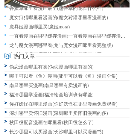
香薰草哪里看漫画最全(薰香草的花长什么样)
魔女狩猎哪里看漫画的(魔女狩猎哪里看漫画的)
魔具姬漫画哪里买(魔姬mora)
一直看漫画在哪里缓存漫画(一直看漫画在哪里缓存漫画软件)
龙与魔女漫画哪里看(龙与魔女漫画哪里看完整版)
魔道祖师漫画哪里能买到(魔道祖师漫画购买)
热门文章
难哄漫画哪里可以全部看(难哄漫画名叫什么)
伪恋漫画哪里有卖(伪恋漫画哪里有卖的)
闲人漫画在哪里看(闲人小说)
哪里可以看《鱼》漫画(哪里可以看《鱼》漫画全集)
南昌哪里买漫画(南昌哪里有卖漫画的)
福清哪里学漫画(福清绘画培训班有哪些)
你好妖怪在哪里漫画(你好妖怪在哪里漫画免费观看)
深圳哪里卖怀旧漫画(深圳哪里卖怀旧漫画的多)
秋田役配音漫画在哪里看(秋田役怎么了)
长沙哪里可以买漫画(长沙哪里可以买漫画书)