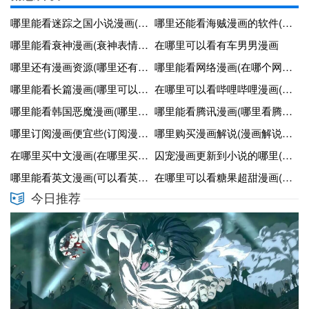
哪里能看迷踪之国小说漫画(迷踪之国免费阅读)
哪里还能看海贼漫画的软件(在哪能看海贼漫画)
哪里能看衰神漫画(衰神表情包)
在哪里可以看有车男男漫画
哪里还有漫画资源(哪里还有漫画资源的软件)
哪里能看网络漫画(在哪个网站可以看漫画)
哪里能看长篇漫画(哪里可以看漫画书)
在哪里可以看哔哩哔哩漫画(在哪里可以看哔哩哔哩漫画)
哪里能看韩国恶魔漫画(哪里能看韩国恶魔漫画全集)
哪里能看腾讯漫画(哪里看腾讯漫画免费)
哪里订阅漫画便宜些(订阅漫画要钱吗)
哪里购买漫画解说(漫画解说用什么软件)
在哪里买中文漫画(在哪里买中文漫画书比较好)
囚宠漫画更新到小说的哪里(囚宠漫画在哪里可以看)
哪里能看英文漫画(可以看英文漫画的公众号)
在哪里可以看糖果超甜漫画(糖果超甜全集)
今日推荐