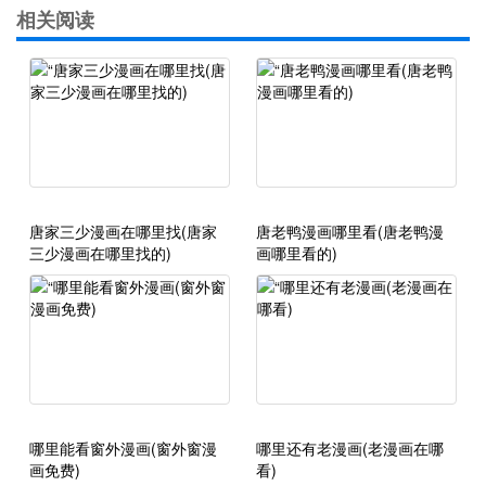
相关阅读
唐家三少漫画在哪里找(唐家
唐老鸭漫画哪里看(唐老鸭漫
三少漫画在哪里找的)
画哪里看的)
哪里能看窗外漫画(窗外窗漫
哪里还有老漫画(老漫画在哪
画免费)
看)