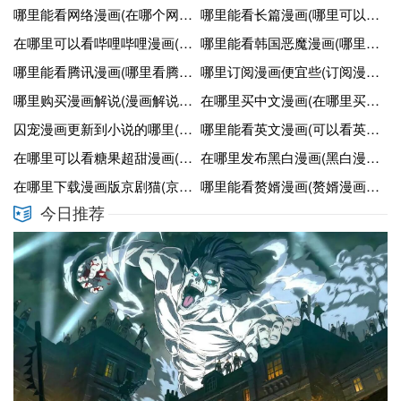
哪里能看网络漫画(在哪个网站可以看漫画)
哪里能看长篇漫画(哪里可以看漫画书)
在哪里可以看哔哩哔哩漫画(在哪里可以看哔哩哔哩漫画)
哪里能看韩国恶魔漫画(哪里能看韩国恶魔漫画全集)
哪里能看腾讯漫画(哪里看腾讯漫画免费)
哪里订阅漫画便宜些(订阅漫画要钱吗)
哪里购买漫画解说(漫画解说用什么软件)
在哪里买中文漫画(在哪里买中文漫画书比较好)
囚宠漫画更新到小说的哪里(囚宠漫画在哪里可以看)
哪里能看英文漫画(可以看英文漫画的公众号)
在哪里可以看糖果超甜漫画(糖果超甜全集)
在哪里发布黑白漫画(黑白漫画在哪里投稿)
在哪里下载漫画版京剧猫(京剧猫官方漫画在哪看)
哪里能看赘婿漫画(赘婿漫画小说)
今日推荐