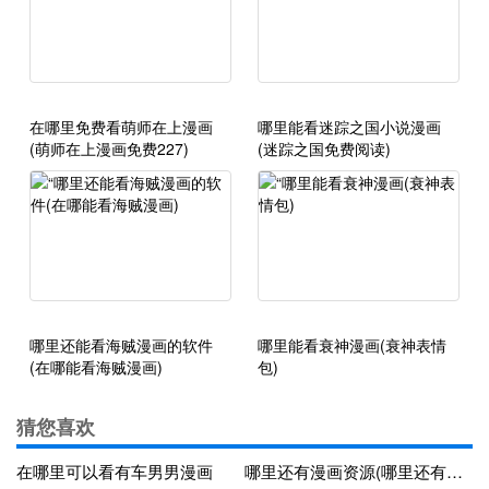
在哪里免费看萌师在上漫画
哪里能看迷踪之国小说漫画
(萌师在上漫画免费227)
(迷踪之国免费阅读)
哪里还能看海贼漫画的软件
哪里能看衰神漫画(衰神表情
(在哪能看海贼漫画)
包)
猜您喜欢
在哪里可以看有车男男漫画
哪里还有漫画资源(哪里还有漫画资源的软件)