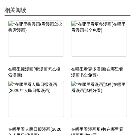
相关阅读
在哪里搜漫画(看漫画怎么搜
在哪里看更多漫画(在哪里看
索漫画)
漫画书全免费)
在哪里看人民日报漫画(2020
在哪里看漫画那种(在哪里看