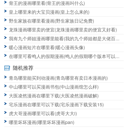
骨王的漫画哪里看(骨王的漫画叫什么)
皇上哪里来的大宝贝漫画(皇上怎么来的)
野生家族在哪里看漫画(野生家族日记免费)
龙珠漫画哪里卖的便宜(龙珠漫画哪里卖的便宜又好看)
我有九个师姐漫画哪里能看(我的九个师姐都是大佬百度百科)
暖心漫画短片在哪里看(暖心漫画头像)
在哪里可看鸣人的假期漫画(鸣人的假期哪个版本可以看见)
随机推荐
青岛哪里能买到动漫画(青岛哪里有卖日本漫画的)
中山哪里可以买漫画书包(中山漫画馆怎么样)
大医凌然漫画在哪里下载(大医凌然漫画破解)
宅乐漫画在哪里可以下载(宅乐漫画下载安装15)
虎大哥漫画哪里可以看(虎哥大大i)
哪里坏坏漫画(哪里坏坏漫画pan)