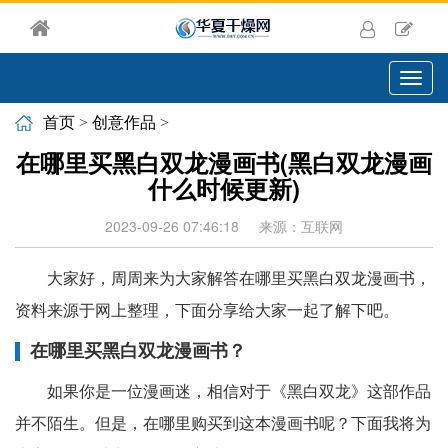
切
换
导
首页
>
创意作品
>
航
在哪里买黑白双龙漫画书(黑白双龙漫画
什么时候更新)
2023-09-26 07:46:18
来源：互联网
大家好，周周来为大家解答在哪里买黑白双龙漫画书，
资料来源于网上整理，下面分享给大家一起了解下吧。
在哪里买黑白双龙漫画书？
如果你是一位漫画迷，相信对于《黑白双龙》这部作品
并不陌生。但是，在哪里购买到这本漫画书呢？下面我将为