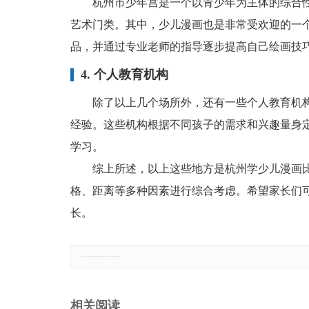
杭州市少年宫是一个以青少年为主体的综合
艺术门类。其中，少儿漫画也是非常受欢迎的一
品，并通过专业老师的指导逐步提高自己绘画技
4. 个人教育机构
除了以上几个场所外，还有一些个人教育机
经验。这些机构根据不同孩子的需求和兴趣量身
学习。
综上所述，以上这些地方是杭州学少儿漫画
格、距离等多种因素进行综合考虑。希望家长们
长。
郑重声明：本文版权归原作者所有，转载文章仅为传播更多信息之目的，如有侵权行为，请第一时间联系我们修改或删除，多谢。
相关阅读