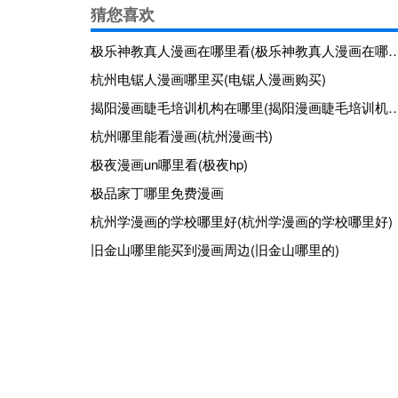
猜您喜欢
极乐神教真人漫画在哪里看(极乐神教真人
杭州电锯人漫画哪里买(电锯人漫画购买)
揭阳漫画睫毛培训机构在哪里(揭阳漫画睫毛培
杭州哪里能看漫画(杭州漫画书)
极夜漫画un哪里看(极夜hp)
极品家丁哪里免费漫画
杭州学漫画的学校哪里好(杭州学漫画的学校哪里好)
旧金山哪里能买到漫画周边(旧金山哪里的)