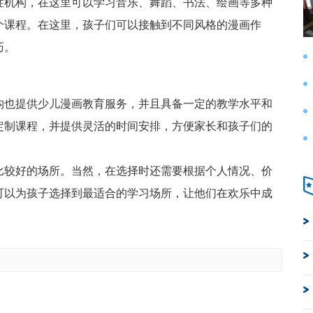
性机构，在这里可以学习音乐、舞蹈、书法、绘画等多种
个课程。在这里，孩子们可以接触到不同风格的漫画作
巧。
构也提供少儿漫画教育服务，并且具备一定的教学水平和
定制课程，并提供灵活的时间安排，方便家长和孩子们的
比较好的场所。当然，在选择时还需要根据个人情况、价
可以为孩子选择到最适合的学习场所，让他们在欢乐中成