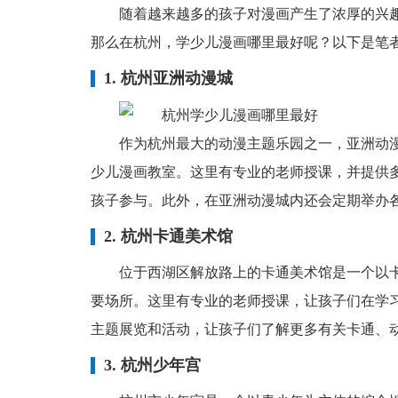
随着越来越多的孩子对漫画产生了浓厚的兴
那么在杭州，学少儿漫画哪里最好呢？以下是笔
1. 杭州亚洲动漫城
作为杭州最大的动漫主题乐园之一，亚洲动
少儿漫画教室。这里有专业的老师授课，并提供
孩子参与。此外，在亚洲动漫城内还会定期举办
2. 杭州卡通美术馆
位于西湖区解放路上的卡通美术馆是一个以
要场所。这里有专业的老师授课，让孩子们在学
主题展览和活动，让孩子们了解更多有关卡通、
3. 杭州少年宫