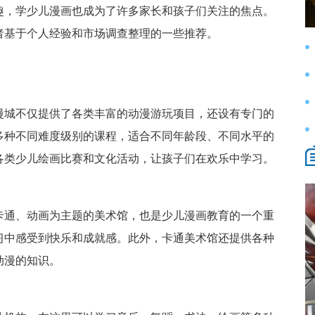
趣，学少儿漫画也成为了许多家长和孩子们关注的焦点。
者基于个人经验和市场调查整理的一些推荐。
漫城不仅提供了各类丰富的动漫游玩项目，还设有专门的
多种不同难度级别的课程，适合不同年龄段、不同水平的
各类少儿绘画比赛和文化活动，让孩子们在欢乐中学习。
卡通、动画为主题的美术馆，也是少儿漫画教育的一个重
习中感受到快乐和成就感。此外，卡通美术馆还提供各种
动漫的知识。