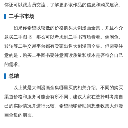
你还可以跟店员交流，了解更多该作品的信息和购买建议。
二手书市场
如果你希望以较低的价格购买大剑漫画全集，并且不介
意买二手图书，那么可以考虑到二手书市场看看。像闲鱼、
转转等二手交易平台都有卖家出售大剑漫画全集。但需要注
意的是，购买二手图书要注意阅读质量和版本是否符合自己
的需求。
总结
以上就是大剑漫画全集哪里买的相关介绍。不同的购买
渠道价格和服务可能会有所不同，建议大家在选择时考虑自
己的实际情况并进行比较。希望能够帮助到想要收集大剑漫
画全集的朋友。