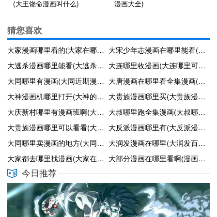
(大王饶命漫画叫什么)
漫画大全)
猜您喜欢
大家漫画哪里看的(大家在哪看漫画)
大宋少年志漫画在哪里能看(大宋少年志在哪里可以看完整版)
大逃杀漫画哪里能看(大逃杀漫画哪里能看全集)
大连哪里收漫画(大连哪里可以租漫画)
大同哪里有漫画(大同近期漫展)
大唐漫画在哪里看全集漫画(重生大唐漫画)
大神漫画机哪里打开(大神的漫画)
大贵族漫画哪里买(大贵族漫画书)
大庆新村哪里有漫画班啊(大庆新村书店地址)
大叔哪里跑全集漫画(大叔哪里逃百度)
大贵族漫画哪里可以看看(大贵族漫画在哪里看)
大反派漫画哪里有(大反派漫画)
大同哪里卖漫画的地方(大同哪里卖漫画的地方多)
大润发漫画在哪里(大润发百度贴吧)
大家都去哪里找漫画(大家在哪里看漫画)
大部分漫画在哪里看啊(漫画在哪里看比较齐全)
今日推荐