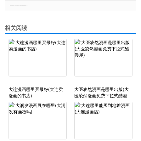
郑重声明：本文版权归原作者所有，转载文章仅为传播更多信息之目的，如有侵权行为，请第一时间联系我们修改或删除，多谢。
相关阅读
大连漫画哪里买最好(大连卖
大医凌然漫画是哪里出版(大
漫画的书店)
医凌然漫画免费下拉式酷漫
屋)