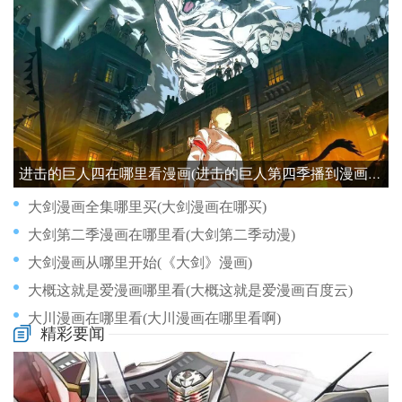
进击的巨人四在哪里看漫画(进击的巨人第四季播到漫画哪里)
大剑漫画全集哪里买(大剑漫画在哪买)
大剑第二季漫画在哪里看(大剑第二季动漫)
大剑漫画从哪里开始(《大剑》漫画)
大概这就是爱漫画哪里看(大概这就是爱漫画百度云)
大川漫画在哪里看(大川漫画在哪里看啊)
精彩要闻
大学路哪里有漫画班(有没有专门学漫画的大学)
大连哪里有漫画店(大连买漫画)
大贵族漫画完结在哪里看(大贵族漫画哪里可以全部免费观看)