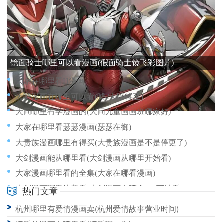
大嫂的裙子漫画哪里看(大嫂的裙子漫画哪里看免费)
大剑漫画去哪里看(大剑漫画从哪里开始看)
镜面骑士哪里可以看漫画(假面骑士镜飞彩图片)
大家在哪里看H漫画
大嘘漫画在哪里可以看(嘘2大暗将至)
大同哪里有学漫画的(大同儿童画画班哪家好)
大家在哪里看瑟瑟漫画(瑟瑟在御)
大贵族漫画哪里有得买(大贵族漫画是不是停更了)
大剑漫画能从哪里看(大剑漫画从哪里开始看)
大家漫画哪里看的全集(大家在哪看漫画)
大剑漫画哪里接着看(大剑漫画在哪个app可以看)
热门文章
大家去哪里看嘿嘿漫画(嘿嘿漫画可以看吗)
杭州哪里有爱情漫画卖(杭州爱情故事营业时间)
大白在哪里可以看漫画(大白漫画头像)