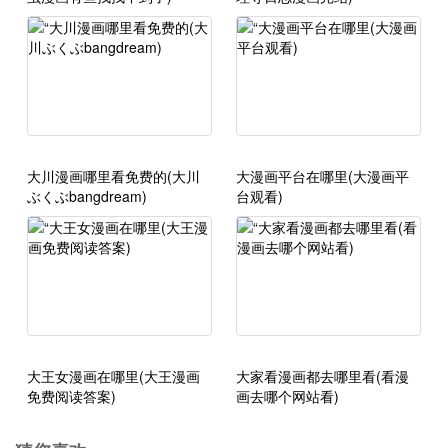
大川漫画哪里看免费的(大川
大漫画平台在哪里(大漫画平
ぶくぶbangdream)
台观看)
大王女漫画在哪里(大王漫画
大家看漫画都去哪里看(看漫
免费阅读答案)
画去哪个网站看)