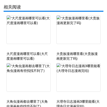
相关阅读
大尺度漫画哪里可以看(大尺
大贵族漫画哪里看(大贵族漫
度漫画哪里可以看)
画更新完了吗)
大角虫漫画都去哪里了(大角
大理寺日志漫画3哪里能看(大
虫漫画有些找找不到了)
理寺日志漫画完结)