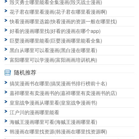
毁灭勇士哪里能看全集漫画(毁灭战士漫画)
花子君在哪里看漫画(花子君在哪里看漫画啊)
快看漫画哪里选篇(快看漫画的资源一般在哪里找)
好看的漫画哪里找(好看的漫画在哪个app)
巨婴漫画哪里能看(巨婴漫画哪里能看全集)
黑白从哪里可以看漫画(黑白漫在哪里看)
富阳哪里可以学漫画(富阳画画培训机构)
随机推荐
搞笑漫画书在哪里(搞笑漫画书排行榜前十名)
嘉祥哪里有卖漫画书的(嘉祥哪里有卖漫画书的店)
皇室战争漫画从哪里看(皇室战争漫画书)
江户川的漫画哪里能看
海贼王漫画哪里可看(海贼王漫画哪里看)
韩漫画在哪里找资源(韩漫画在哪里找资源啊)