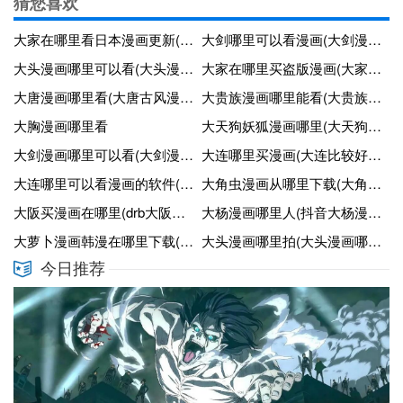
猜您喜欢
大家在哪里看日本漫画更新(一般日本漫画在哪里看)
大剑哪里可以看漫画(大剑漫画在哪个平台可以看)
大头漫画哪里可以看(大头漫画头像)
大家在哪里买盗版漫画(大家在哪里买盗版漫画书)
大唐漫画哪里看(大唐古风漫画大全列表)
大贵族漫画哪里能看(大贵族漫画更新时间)
大胸漫画哪里看
大天狗妖狐漫画哪里(大天狗与狐妖漫画)
大剑漫画哪里可以看(大剑漫画一共多少话)
大连哪里买漫画(大连比较好的漫画公司有哪些)
大连哪里可以看漫画的软件(大连漫画)
大角虫漫画从哪里下载(大角虫漫画免费版v392)
大阪买漫画在哪里(drb大阪漫画)
大杨漫画哪里人(抖音大杨漫画)
大萝卜漫画韩漫在哪里下载(大萝卜漫画图片)
大头漫画哪里拍(大头漫画哪里拍的好)
今日推荐