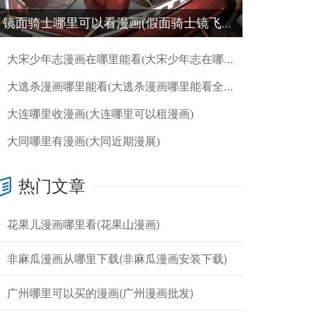
镜面骑士哪里可以看漫画(假面骑士镜飞彩图片)
大宋少年志漫画在哪里能看(大宋少年志在哪里可以看完整版)
大逃杀漫画哪里能看(大逃杀漫画哪里能看全集)
大连哪里收漫画(大连哪里可以租漫画)
大同哪里有漫画(大同近期漫展)
大唐漫画在哪里看全集漫画(重生大唐漫画)
热门文章
大神漫画机哪里打开(大神的漫画)
花果儿漫画哪里看(花果山漫画)
大贵族漫画哪里买(大贵族漫画书)
大庆新村哪里有漫画班啊(大庆新村书店地址)
非麻瓜漫画从哪里下载(非麻瓜漫画安装下载)
大叔哪里跑全集漫画(大叔哪里逃百度)
广州哪里可以买的漫画(广州漫画批发)
大贵族漫画哪里可以看看(大贵族漫画在哪里看)