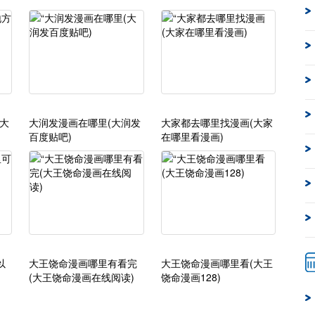
大
大润发漫画在哪里(大润发
大家都去哪里找漫画(大家
百度贴吧)
在哪里看漫画)
以
大王饶命漫画哪里有看完
大王饶命漫画哪里看(大王
(大王饶命漫画在线阅读)
饶命漫画128)