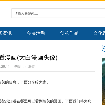
戏资讯
会展活动
创意作品
文化
看漫画(大白漫画头像)
:29:11
来源：互联网
相关的信息，下面分享给大家。
丝都想知道在哪里可以看到相关的漫画。下面我们将为您