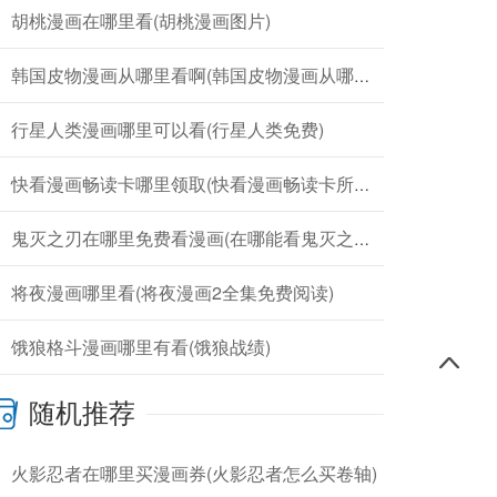
胡桃漫画在哪里看(胡桃漫画图片)
韩国皮物漫画从哪里看啊(韩国皮物漫画从哪里看啊网站)
行星人类漫画哪里可以看(行星人类免费)
快看漫画畅读卡哪里领取(快看漫画畅读卡所有漫画都能读吗)
鬼灭之刃在哪里免费看漫画(在哪能看鬼灭之刃漫画)
将夜漫画哪里看(将夜漫画2全集免费阅读)
饿狼格斗漫画哪里有看(饿狼战绩)
随机推荐
火影忍者在哪里买漫画券(火影忍者怎么买卷轴)